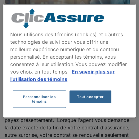
Nous utilisons des témoins (cookies) et d’autres
technologies de suivi pour vous offrir une
meilleure expérience numérique et du contenu
personnalisé. En acceptant les témoins, vous
consentez à leur utilisation. Vous pouvez modifier
vos choix en tout temps.
En savoir plus sur
l'utilisation des témoins
Lundi soir, vous préparez votre souper et soudain vous
recevez un appel de sollicitation pour votre assurance
Personnaliser les
Tout accepter
automobile. Quelques minutes de plus et vous obtenez
témoins
une nouvelle offre, surprise la prime d'assurance
proposée est nettement inférieure à ce que vous
payez présentement. Lorsque l'agent vous demande
la date exacte de la fin de votre contrat d'assurance,
autre surprise, votre contrat se renouvelle seulement