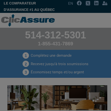
LE COMPARATEUR
EN
D'ASSURANCE #1 AU QUÉBEC
514-312-5301
1-855-431-7869
Complétez une demande
1
Recevez jusqu'à trois soumissions
2
Économisez temps et/ou argent
3