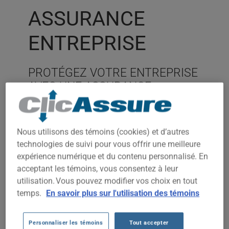
ASSURANCE
ENTREPRISE
PROTÉGEZ VOTRE ENTREPRISE
AVEC UNE ASSURANCE
COMMERCIALE
Complétez une demande d'assurance
Nous utilisons des témoins (cookies) et d’autres
commerciale et laissez nos
technologies de suivi pour vous offrir une meilleure
partenaires vous présenter leurs
expérience numérique et du contenu personnalisé. En
offres; vous pourriez économiser
acceptant les témoins, vous consentez à leur
temps et argent.
utilisation. Vous pouvez modifier vos choix en tout
temps.
En savoir plus sur l'utilisation des témoins
Nos partenaires spécialisés en
assurance d'entreprise sont en mesure
Personnaliser les témoins
Tout accepter