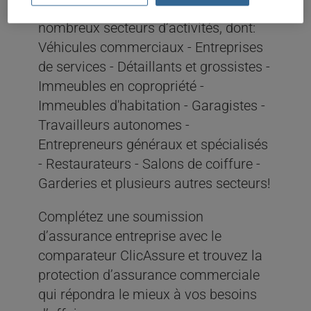
d'adresser vos besoins pour de
nombreux secteurs d’activités, dont:
Véhicules commerciaux - Entreprises
de services - Détaillants et grossistes -
Immeubles en copropriété -
Immeubles d'habitation - Garagistes -
Travailleurs autonomes -
Entrepreneurs généraux et spécialisés
- Restaurateurs - Salons de coiffure -
Garderies et plusieurs autres secteurs!
Complétez une soumission
d’assurance entreprise avec le
comparateur ClicAssure et trouvez la
protection d’assurance commerciale
qui répondra le mieux à vos besoins