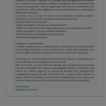
J’autorise ClicAssure à recueillir et à partager mes renseignements personnels
avec certains de ses partenaires d’affaires susceptibles de me transmettre une
soumission d’assurance. J'autorise également ClicAssure et ses partenaires à me
contacter par courriel, texto, téléphone ou courrier pour répondre à ma demande ou
finaliser ma soumission.
Je consens aussi à ce que ClicAssure et ses partenaires recueillent, utilisent,
partagent et conservent mes renseignements personnels afin de :
• Créer et mettre à jour mon profil ;
• Évaluer les produits et services qu'ils peuvent m’offrir ;
• Obtenir mon avis sur mes interactions avec eux ou sur leurs produits et services ;
• Mener des études et créer des modèles statistiques ;
• Me fournir des recommandations personnalisées ;
• Remplir leurs obligations légales.
Langue des communications
La langue utilisée pour vos communications et documents peut être déterminée
selon la langue utilisée lors de votre soumission ou celle de votre navigateur. Vous
pouvez modifier votre choix de langue en tout temps lors de votre soumission.
Si j'accepte une offre d'un partenaire de ClicAssure, j'autorise ce partenaire à en
informer ClicAssure afin de mettre à jour mon dossier.
Enfin, je consens à ce que ClicAssure partage mes renseignements personnels
avec des intermédiaires de soumission tels qu’Applied Systems. Ces derniers sont
soumis aux mêmes exigences en matière de sécurité et de protection des
renseignements personnels que ClicAssure. Dans le cadre de leurs activités, ils
peuvent utiliser et conserver certains de mes renseignements, entre autres pour
améliorer la performance, l'efficacité, la fiabilité et la sécurité de leurs produits.
Confidentialité
Utilisation des témoins