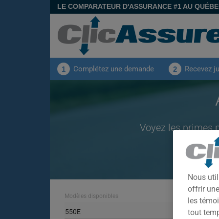
LE COMPARATEUR D'ASSURANCE #1 AU QUÉB
Complétez une demande
Recevez j
1
2
Voyez les primes 
Nous util
offrir u
Modèles disponibles
les témoi
550E
tout tem