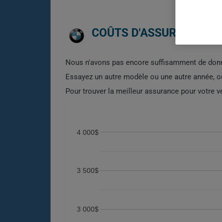
COÛTS D'ASSURANCE AU
Nous n'avons pas encore suffisamment de donn
Essayez un autre modèle ou une autre année, 
Pour trouver la meilleur assurance pour votre 
4 000$
3 500$
3 000$