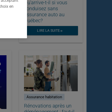
n acceptant
Qu'arrive-t-il si vous
choix en
conduisez sans
assurance auto au
Québec?
LIRE LA SUITE
Assurance habitation
Rénovations après un
déménagement : faut-il