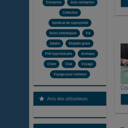
Entreprise
Auto entreprise
Collective
Syndicat de copropriété
Soins esthétiques
Vie
Salaire
Maladie grave
Prêt hypothécaire
Animaux
Chien
Chat
Voyage
Voyage pour visiteurs
Con
Avis des utilisateurs