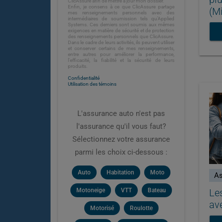
ClicAssure afin de mettre à jour mon dossier.
Enfin, je consens à ce que ClicAssure partage
(M
mes renseignements personnels avec des
intermédiaires de soumission tels qu’Applied
Systems. Ces derniers sont soumis aux mêmes
exigences en matière de sécurité et de protection
des renseignements personnels que ClicAssure.
Dans le cadre de leurs activités, ils peuvent utiliser
et conserver certains de mes renseignements,
entre autres pour améliorer la performance,
l'efficacité, la fiabilité et la sécurité de leurs
produits.
Confidentialité
Utilisation des témoins
L'assurance auto n'est pas
l'assurance qu'il vous faut?
Sélectionnez votre assurance
parmi les choix ci-dessous :
Auto
Habitation
Moto
As
Le
Motoneige
VTT
Bateau
ave
Motorisé
Roulotte