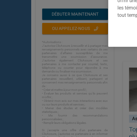
offrir u
les témoi
DÉBUTER MAINTENANT
tout tem
OU APPELEZ-NOUS
*Autorisations :
J’autorise ClicAssure à recueillir et à partager mes
renseignements personnels avec certains de ses
partenaires d’affaires susceptibles de me
transmettre une soumission d’assurance.
J'autorise également ClicAssure et ses
partenaires à me contacter par courriel, texto,
téléphone ou courrier pour répondre à ma
demande ou finaliser ma soumission.
Je consens aussi à ce que ClicAssure et ses
partenaires recueillent, utilisent, partagent et
conservent mes renseignements personnels afin
de :
• Créer et mettre à jour mon profil ;
• Évaluer les produits et services qu'ils peuvent
m’offrir ;
• Obtenir mon avis sur mes interactions avec eux
ou sur leurs produits et services ;
• Mener des études et créer des modèles
statistiques ;
• Me fournir des recommandations
As
personnalisées ;
• Remplir leurs obligations légales.
To
Si j'accepte une offre d'un partenaire de
ClicAssure, j'autorise ce partenaire à en informer
pl