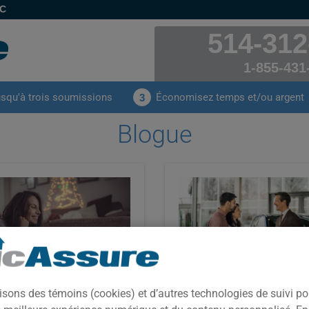
EC
514-312
1-855-431
usqu'à trois soumissions
Économisez temps et/ou argent
3
Blogue
Solutions pour
ogramme d'affiliation
concessionnaires
isons des témoins (cookies) et d’autres technologies de suivi p