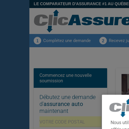
LE COMPARATEUR D'ASSURANCE #1 AU QUÉB
Complétez une demande
Recevez j
1
2
Commencez une nouvelle
soumission
Débutez une demande
d'
assurance auto
maintenant
Pr
Nous util