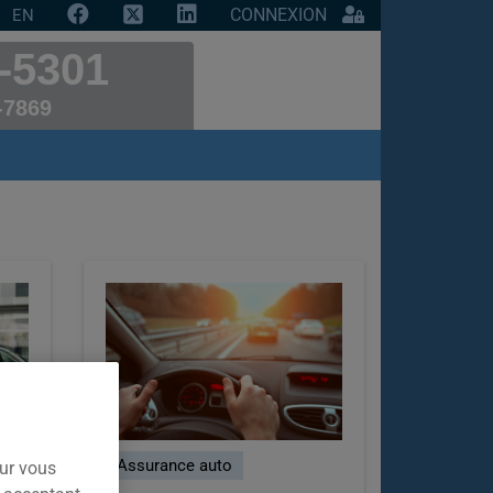
CONNEXION
EN
-5301
-7869
Assurance auto
our vous