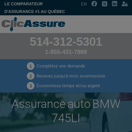
LE COMPARATEUR
EN
D'ASSURANCE #1 AU QUÉBEC
514-312-5301
1-855-431-7869
Complétez une demande
1
Recevez jusqu'à trois soumissions
2
Économisez temps et/ou argent
3
Assurance auto BMW
745LI