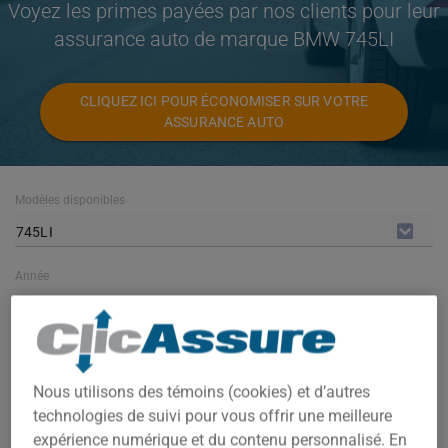
Voyez les primes payées par nos clients pour leur
assurance auto de marque BMW 745LI
CLIQUEZ ICI POUR ÉCONOMISER SUR VOTRE
ASSURANCE AUTO
Modèles disponibles
745LI
Année
TOUTES LES ANNÉES
Villes
TOUTES LES VILLES
Nous utilisons des témoins (cookies) et d’autres
technologies de suivi pour vous offrir une meilleure
expérience numérique et du contenu personnalisé. En