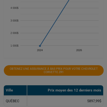
4 000$
3 000$
2 000$
1 000$
2024
2026
OBTENEZ UNE ASSURANCE À BAS PRIX POUR VOTRE CHEVROLET
CORVETTE ZR1
Ville
Prix ​​moyen des 12 derniers mois
QUÉBEC
5897,99$