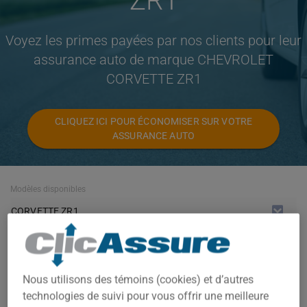
ZR1
Voyez les primes payées par nos clients pour leur
assurance auto de marque CHEVROLET
CORVETTE ZR1
CLIQUEZ ICI POUR ÉCONOMISER SUR VOTRE
ASSURANCE AUTO
Modèles disponibles
CORVETTE ZR1
Année
TOUTES LES ANNÉES
Nous utilisons des témoins (cookies) et d’autres
Villes
technologies de suivi pour vous offrir une meilleure