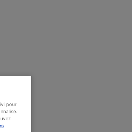
ivi pour
nnalisé.
ouvez
es