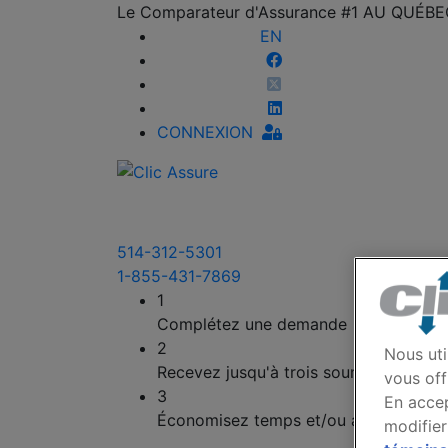
Le Comparateur d'Assurance #1 AU QUÉB
EN
CONNEXION
514-312-5301
1-855-431-7869
1
Complétez une demande
2
Nous uti
Recevez jusqu'à trois soumissions
vous off
3
En accep
Économisez temps et/ou argent
modifier