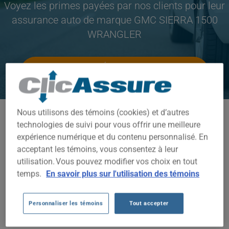
Voyez les primes payées par nos clients pour leur
assurance auto de marque GMC SIERRA 1500
WRANGLER
CLIQUEZ ICI POUR ÉCONOMISER SUR VOTRE
ASSURANCE AUTO
Nous utilisons des témoins (cookies) et d’autres
Modèles disponibles
technologies de suivi pour vous offrir une meilleure
SIERRA 1500 WRANGLER
expérience numérique et du contenu personnalisé. En
acceptant les témoins, vous consentez à leur
Année
utilisation. Vous pouvez modifier vos choix en tout
TOUTES LES ANNÉES
temps.
En savoir plus sur l'utilisation des témoins
Villes
Personnaliser les témoins
Tout accepter
TOUTES LES VILLES