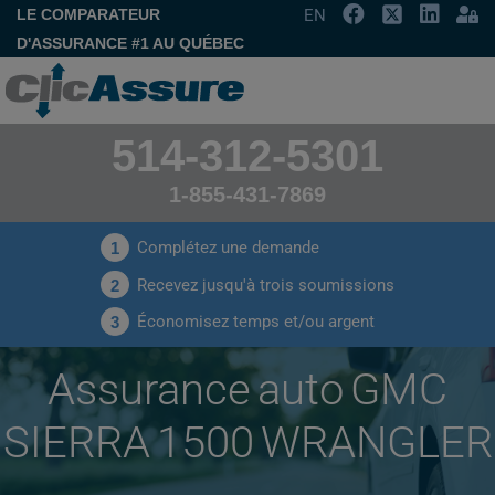
LE COMPARATEUR
EN
D'ASSURANCE #1 AU QUÉBEC
514-312-5301
1-855-431-7869
Complétez une demande
1
Recevez jusqu'à trois soumissions
2
Économisez temps et/ou argent
3
Assurance auto GMC
SIERRA 1500 WRANGLER