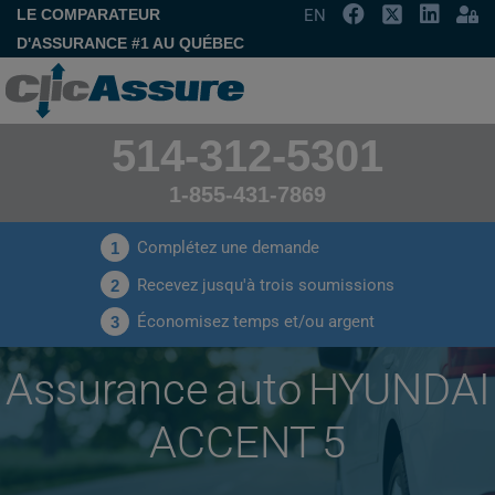
LE COMPARATEUR
EN
D'ASSURANCE #1 AU QUÉBEC
514-312-5301
1-855-431-7869
Complétez une demande
1
Recevez jusqu'à trois soumissions
2
Économisez temps et/ou argent
3
Assurance auto HYUNDAI
ACCENT 5