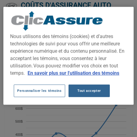
COÛTS D'ASSURANCE AUTO
HYUNDAI ACCENT 5 AU FIL DES 5
DERNIÈRES ANNÉES.
Nous utilisons des témoins (cookies) et d’autres
Nous n'avons pas encore suffisamment de données
d'assurance auto pour ce véhicule.
technologies de suivi pour vous offrir une meilleure
expérience numérique et du contenu personnalisé. En
Essayez un autre modèle ou une autre année, ou
commencez une soumission pour un prix personnalisé.
acceptant les témoins, vous consentez à leur
utilisation. Vous pouvez modifier vos choix en tout
Pour trouver la meilleur assurance pour votre véhicule
HYUNDAI ACCENT 5, il est plus important que jamais de
temps.
En savoir plus sur l'utilisation des témoins
comparer les options disponibles.
Personnaliser les témoins
Tout accepter
700$
600$
500$
400$