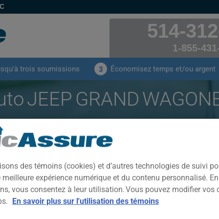
EC
514-312
1-855-431
usqu'à trois soumissions
Économisez temps et/ou argent
3
auto JEEP GRAND WAGONEE
ayées par nos clients pour leur assurance auto d
WAGONEER SERIES II
isons des témoins (cookies) et d’autres technologies de suivi p
CLIQUEZ ICI POUR ÉCONOMISER SUR VOTRE ASSURANCE AUTO
ne meilleure expérience numérique et du contenu personnalisé. E
ns, vous consentez à leur utilisation. Vous pouvez modifier vos 
ps.
En savoir plus sur l'utilisation des témoins
Année
Villes