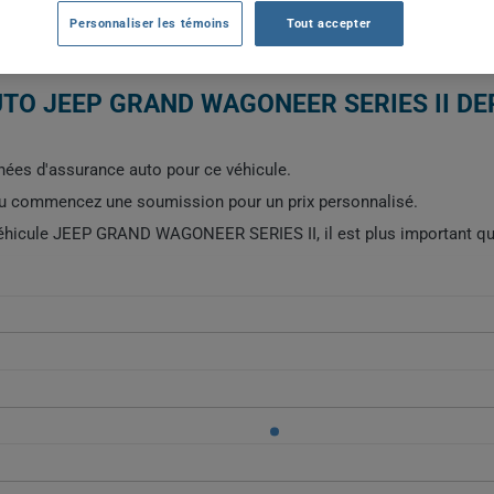
TOUTES LES ANNÉES
TOUTES LES VIL
Personnaliser les témoins
Tout accepter
TO JEEP GRAND WAGONEER SERIES II DEP
ées d'assurance auto pour ce véhicule.
ou commencez une soumission pour un prix personnalisé.
 véhicule JEEP GRAND WAGONEER SERIES II, il est plus important qu