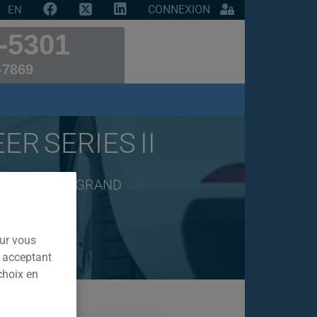
CONNEXION
EN
-5301
-7869
R SERIES II
e marque JEEP GRAND
our vous
n acceptant
choix en