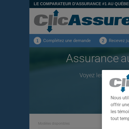
LE COMPARATEUR D'ASSURANCE #1 AU QUÉB
Complétez une demande
Recevez j
1
2
Assurance 
Voyez les primes p
Nous util
offrir u
les témoi
tout tem
Modèles disponibles