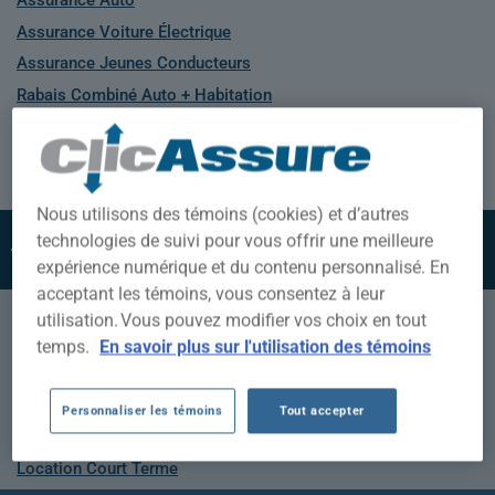
Assurance Auto
Assurance Voiture Électrique
Assurance Jeunes Conducteurs
Rabais Combiné Auto + Habitation
Assurance Véhicules commerciaux
Assurance Taxi
Assurance Auto Sous-standard
Nous utilisons des témoins (cookies) et d’autres
ASSURANCE
technologies de suivi pour vous offrir une meilleure
HABITATION
expérience numérique et du contenu personnalisé. En
acceptant les témoins, vous consentez à leur
Assurance Habitation
utilisation. Vous pouvez modifier vos choix en tout
Assurance Locataire
temps.
En savoir plus sur l'utilisation des témoins
Assurance Condo
Assurance Chalet
Personnaliser les témoins
Tout accepter
Assurance Syndicat de copropriété
Location Court Terme