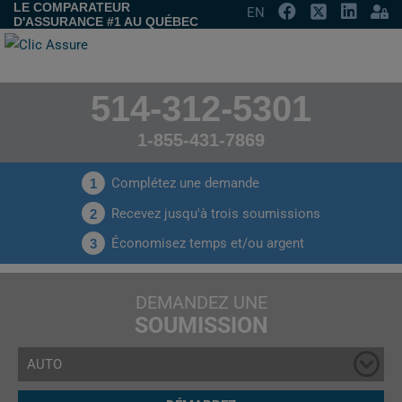
LE COMPARATEUR
EN
D'ASSURANCE #1 AU QUÉBEC
514-312-5301
1-855-431-7869
Complétez une demande
1
Recevez jusqu'à trois soumissions
2
Économisez temps et/ou argent
3
DEMANDEZ UNE
SOUMISSION
AUTO