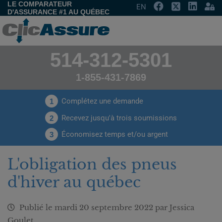
LE COMPARATEUR
EN
D'ASSURANCE #1 AU QUÉBEC
514-312-5301
1-855-431-7869
Complétez une demande
1
Recevez jusqu'à trois soumissions
2
Économisez temps et/ou argent
3
L'obligation des pneus
d'hiver au québec
Publié le
mardi 20 septembre 2022
par Jessica
Goulet