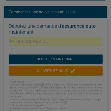
Commencez une nouvelle soumission
Débutez une demande d'
assurance auto
maintenant
DÉBUTER MAINTENANT
OU APPELEZ-NOUS
*Autorisations :
J’autorise ClicAssure à recueillir et à partager mes renseignements personnels avec
certains de ses partenaires d’affaires susceptibles de me transmettre une soumission
d’assurance. J'autorise également ClicAssure et ses partenaires à me contacter par
courriel, texto, téléphone ou courrier pour répondre à ma demande ou finaliser ma
soumission.
Je consens aussi à ce que ClicAssure et ses partenaires recueillent, utilisent, partagent
et conservent mes renseignements personnels afin de :
• Créer et mettre à jour mon profil ;
• Évaluer les produits et services qu'ils peuvent m’offrir ;