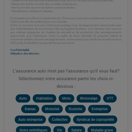
• Obtenir mon avis sur mes interactions avec eux ou sur leurs produits et services ;
• Mener des études et créer des modèles statistiques ;
• Me fournir des recommandations personnalisées ;
• Remplir leurs obligations légales.
Si j'accepte une offre d'un partenaire de ClicAssure, j'autorise ce partenaire à en informer
ClicAssure afin de mettre à jour mon dossier.
Enfin, je consens à ce que ClicAssure partage mes renseignements personnels avec
des intermédiaires de soumission tels qu’Applied Systems. Ces derniers sont soumis
aux mêmes exigences en matière de sécurité et de protection des renseignements
personnels que ClicAssure. Dans le cadre de leurs activités, ils peuvent utiliser et
conserver certains de mes renseignements, entre autres pour améliorer la performance,
l'efficacité, la fiabilité et la sécurité de leurs produits.
Confidentialité
Utilisation des témoins
L'assurance auto n'est pas l'assurance qu'il vous faut?
Sélectionnez votre assurance parmi les choix ci-
dessous :
Auto
Habitation
Moto
Motoneige
VTT
Bateau
Motorisé
Roulotte
Entreprise
Auto entreprise
Collective
Syndicat de copropriété
Soins esthétiques
Vie
Salaire
Maladie grave