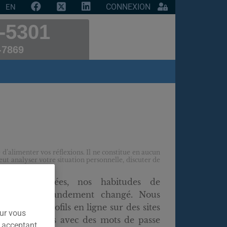
CONNEXION
EN
-5301
-7869
 d’alimenter vos réflexions. Il ne constitue en aucun
ut analyser votre situation personnelle, discuter de
uelques années, nos habitudes de
tion ont grandement changé. Nous
nombreux profils en ligne sur des sites
our vous
ins sécurisés avec des mots de passe
n acceptant