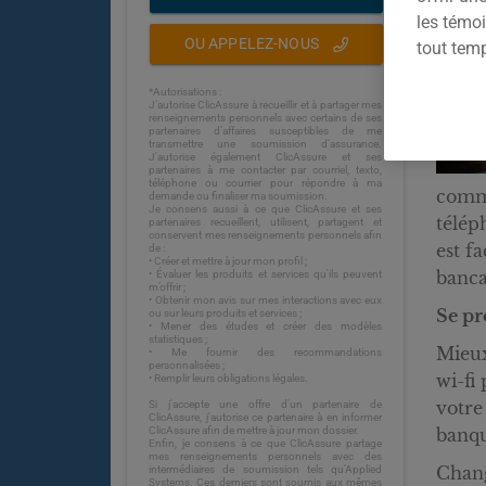
les témoi
OU APPELEZ-NOUS
tout tem
*Autorisations :
J’autorise ClicAssure à recueillir et à partager mes
renseignements personnels avec certains de ses
partenaires d’affaires susceptibles de me
transmettre une soumission d’assurance.
J'autorise également ClicAssure et ses
partenaires à me contacter par courriel, texto,
téléphone ou courrier pour répondre à ma
comm
demande ou finaliser ma soumission.
Je consens aussi à ce que ClicAssure et ses
télép
partenaires recueillent, utilisent, partagent et
conservent mes renseignements personnels afin
est fa
de :
• Créer et mettre à jour mon profil ;
banca
• Évaluer les produits et services qu'ils peuvent
m’offrir ;
• Obtenir mon avis sur mes interactions avec eux
Se pr
ou sur leurs produits et services ;
• Mener des études et créer des modèles
statistiques ;
Mieux
• Me fournir des recommandations
personnalisées ;
wi-fi
• Remplir leurs obligations légales.
votre
Si j'accepte une offre d'un partenaire de
ClicAssure, j'autorise ce partenaire à en informer
ClicAssure afin de mettre à jour mon dossier.
banqu
Enfin, je consens à ce que ClicAssure partage
mes renseignements personnels avec des
Chang
intermédiaires de soumission tels qu’Applied
Systems. Ces derniers sont soumis aux mêmes