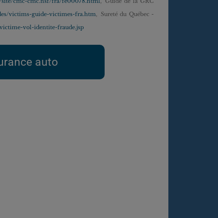
c/site/cmc-cmc.nsf/fra/fe00078.html
,
Guide de la GRC
des/victims-guide-victimes-fra.htm
,
Sureté du Québec -
/victime-vol-identite-fraude.jsp
urance auto