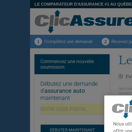
LE COMPARATEUR D'ASSURANCE #1 AU QUÉB
Complétez une demande
Recevez j
1
2
Le
Commencez une nouvelle
soumission
Pub
Débutez une demande
Avertis
d'
assurance auto
cas un 
maintenant
vos bes
Nous util
DÉBUTER MAINTENANT
offrir u