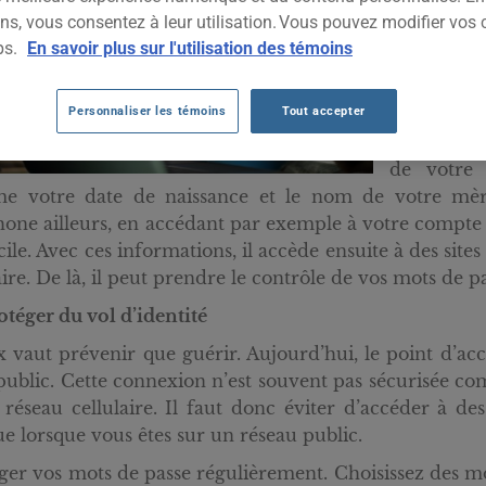
plus ou mo
ns, vous consentez à leur utilisation. Vous pouvez modifier vos 
hackers qu
ps.
En savoir plus sur l'utilisation des témoins
personnell
Le vol d’id
Personnaliser les témoins
Tout accepter
Ainsi, un 
de votre 
e votre date de naissance et le nom de votre mèr
hone ailleurs, en accédant par exemple à votre compte
cile. Avec ces informations, il accède ensuite à des sites
ire. De là, il peut prendre le contrôle de vos mots de pa
otéger du vol d’identité
 vaut prévenir que guérir. Aujourd’hui, le point d’accè
 public. Cette connexion n’est souvent pas sécurisée co
 réseau cellulaire. Il faut donc éviter d’accéder à de
e lorsque vous êtes sur un réseau public.
er vos mots de passe régulièrement. Choisissez des mo