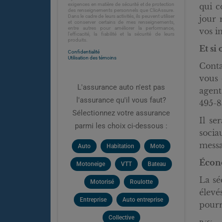
exigences en matière de sécurité et de protection
qui c
des renseignements personnels que ClicAssure.
Dans le cadre de leurs activités, ils peuvent utiliser
jour 
et conserver certains de mes renseignements,
entre autres pour améliorer la performance,
vos i
l'efficacité, la fiabilité et la sécurité de leurs
produits.
Et si
Confidentialité
Utilisation des témoins
Conta
vous 
L'assurance auto n'est pas
agent
l'assurance qu'il vous faut?
495-8
Sélectionnez votre assurance
Il se
parmi les choix ci-dessous :
socia
messa
Auto
Habitation
Moto
Écono
Motoneige
VTT
Bateau
La sé
Motorisé
Roulotte
élevé
Entreprise
Auto entreprise
pourr
Collective