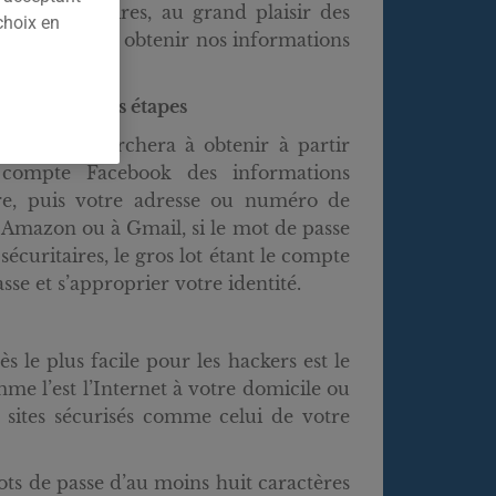
ins sécuritaires, au grand plaisir des
choix en
i cherchent à obtenir nos informations
es.
entité en trois étapes
fraudeur cherchera à obtenir à partir
compte Facebook des informations
e, puis votre adresse ou numéro de
 Amazon ou à Gmail, si le mot de passe
 sécuritaires, le gros lot étant le compte
sse et s’approprier votre identité.
s le plus facile pour les hackers est le
mme l’est l’Internet à votre domicile ou
s sites sécurisés comme celui de votre
ts de passe d’au moins huit caractères