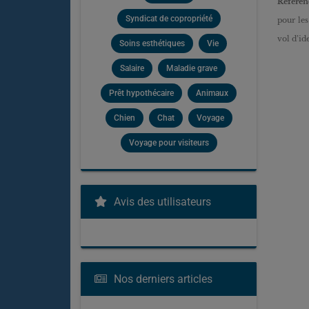
Référen
Syndicat de copropriété
pour les
vol d’id
Soins esthétiques
Vie
Salaire
Maladie grave
Prêt hypothécaire
Animaux
Chien
Chat
Voyage
Voyage pour visiteurs
Avis des utilisateurs
Nos derniers articles