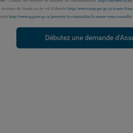
ces :
Comité des mesures en matière de consommation:
http://cmcweb.ca/ei
 victimes de fraude ou de vol d’identité
http://www.rcmp-grc.gc.ca/scams-frau
entité
http://www.sq.gouv.qc.ca/prevenir-la-criminalite/la-surete-vous-conseille
Débutez une demande d'Ass