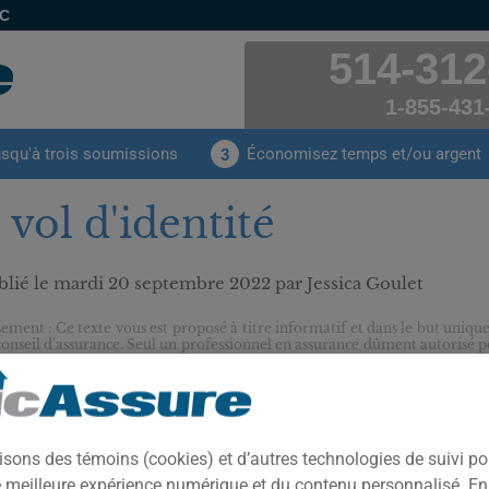
EC
514-312
1-855-431
usqu'à trois soumissions
Économisez temps et/ou argent
3
 vol d'identité
lié le
mardi 20 septembre 2022
par Jessica Goulet
sement : Ce texte vous est proposé à titre informatif et dans le but unique
conseil d'assurance. Seul un professionnel en assurance dûment autorisé pe
oins avec vous et vous conseiller en matière d’assurance.
Depuis q
consomma
créons de 
isons des témoins (cookies) et d’autres technologies de suivi p
plus ou mo
ne meilleure expérience numérique et du contenu personnalisé. E