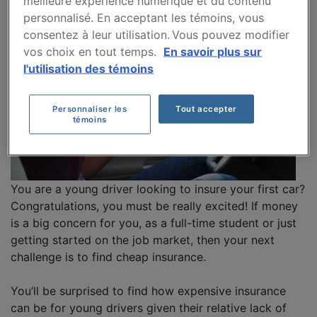
meilleure expérience numérique et du contenu
personnalisé. En acceptant les témoins, vous
consentez à leur utilisation. Vous pouvez modifier
vos choix en tout temps.
En savoir plus sur
l'utilisation des témoins
Personnaliser les
Tout accepter
témoins
You are a young driver looking to insure your first car?
Congratulations, you must be really excited! If money
is a big concern for you, as a full-time student or just
getting started on the job market, then your next
challenge is to find cheap insurance.
You’ll be surprised to find how expensive insurance
can be for young drivers given their relative lack of