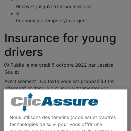
Recevez jusqu'à trois soumissions
3
Économisez temps et/ou argent
Insurance for young
drivers
Publié le
mercredi 5 octobre 2022
par Jessica
Goulet
Avertissement : Ce texte vous est proposé à titre
informatif et dans le but unique d’alimenter vos
réflexions. Il ne constitue en aucun cas un conseil
d'assurance. Seul un professionnel en assurance
dûment autorisé peut analyser votre situation
personnelle, discuter de vos besoins avec vous et
Nous utilisons des témoins (cookies) et d’autres
vous conseiller en matière d’assurance.
technologies de suivi pour vous offrir une