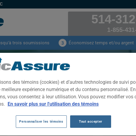
EC
514-312
1-855-431
usqu'à trois soumissions
Économisez temps et/ou argent
3
ance auto CADILLAC ATS-
payées par nos clients pour leur assurance auto 
isons des témoins (cookies) et d’autres technologies de suivi p
ATS-V 2019
ne meilleure expérience numérique et du contenu personnalisé. E
ns, vous consentez à leur utilisation. Vous pouvez modifier vos 
ps.
En savoir plus sur l'utilisation des témoins
CLIQUEZ ICI POUR ÉCONOMISER SUR VOTRE ASSURANCE AUTO
Personnaliser les témoins
Tout accepter
Année
Villes