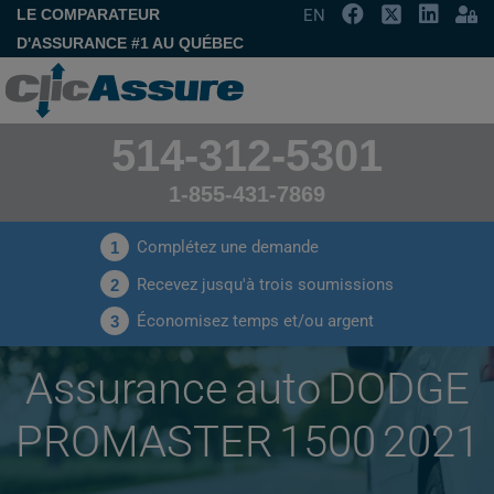
LE COMPARATEUR
EN
D'ASSURANCE #1 AU QUÉBEC
514-312-5301
1-855-431-7869
Complétez une demande
1
Recevez jusqu'à trois soumissions
2
Économisez temps et/ou argent
3
Assurance auto DODGE
PROMASTER 1500 2021