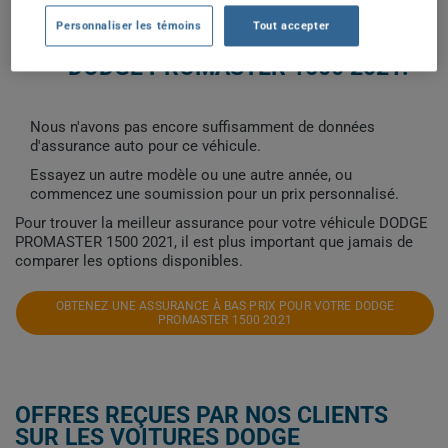
Personnaliser les témoins
Tout accepter
COÛTS D'ASSURANCE AUTO
DODGE PROMASTER 1500 2021.
Nous n'avons pas encore suffisamment de données
d'assurance auto pour ce véhicule.
Essayez un autre modèle ou une autre année, ou
commencez une soumission pour un prix personnalisé.
Pour trouver la meilleur assurance pour votre véhicule DODGE
PROMASTER 1500 2021, il est plus important que jamais de
comparer les options disponibles.
OBTENEZ UNE ASSURANCE À BAS PRIX POUR VOTRE DODGE
PROMASTER 1500 2021
OFFRES REÇUES PAR NOS CLIENTS
SUR LES VOITURES DODGE