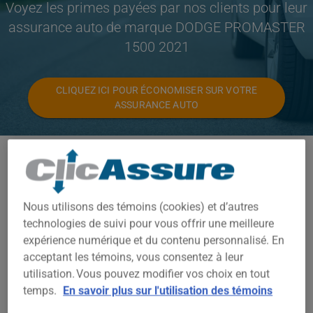
Voyez les primes payées par nos clients pour leur
assurance auto de marque DODGE PROMASTER
1500 2021
CLIQUEZ ICI POUR ÉCONOMISER SUR VOTRE
ASSURANCE AUTO
Modèles disponibles
PROMASTER 1500
Nous utilisons des témoins (cookies) et d’autres
Année
technologies de suivi pour vous offrir une meilleure
2021
expérience numérique et du contenu personnalisé. En
acceptant les témoins, vous consentez à leur
Villes
utilisation. Vous pouvez modifier vos choix en tout
TOUTES LES VILLES
temps.
En savoir plus sur l'utilisation des témoins