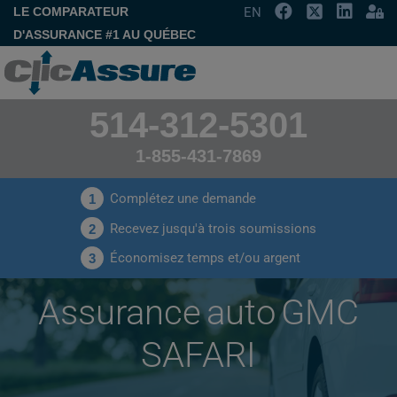
LE COMPARATEUR
EN
D'ASSURANCE #1 AU QUÉBEC
514-312-5301
1-855-431-7869
Complétez une demande
1
Recevez jusqu'à trois soumissions
2
Économisez temps et/ou argent
3
Assurance auto GMC
SAFARI