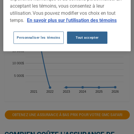
acceptant les témoins, vous consentez à leur
utilisation. Vous pouvez modifier vos choix en tout
30 000$
temps.
En savoir plus sur l'utilisation des témoins
25 000$
Personnaliser les témoins
Tout accepter
20 000$
15 000$
10 000$
5 000$
2021
2022
2023
2024
2025
2026
OBTENEZ UNE ASSURANCE À BAS PRIX POUR VOTRE GMC SAFARI