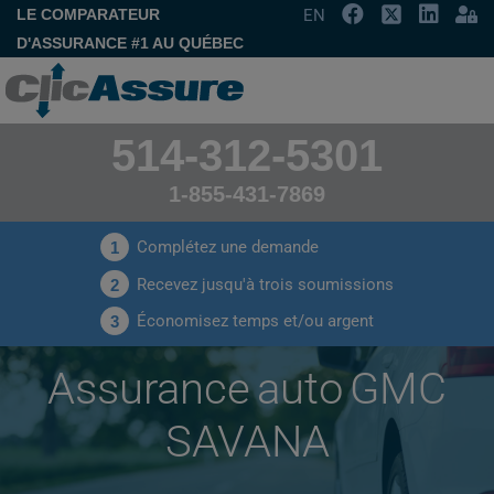
LE COMPARATEUR
EN
D'ASSURANCE #1 AU QUÉBEC
514-312-5301
1-855-431-7869
Complétez une demande
1
Recevez jusqu'à trois soumissions
2
Économisez temps et/ou argent
3
Assurance auto GMC
SAVANA