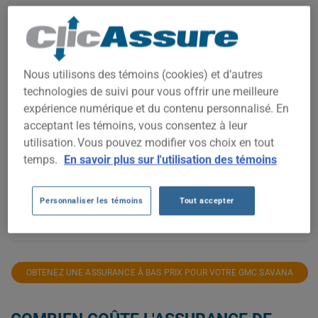
700$
600$
Nous utilisons des témoins (cookies) et d’autres
500$
technologies de suivi pour vous offrir une meilleure
expérience numérique et du contenu personnalisé. En
400$
acceptant les témoins, vous consentez à leur
utilisation. Vous pouvez modifier vos choix en tout
temps.
En savoir plus sur l'utilisation des témoins
300$
200$
Personnaliser les témoins
Tout accepter
2021
2022
2023
2024
2025
2026
OBTENEZ UNE ASSURANCE À BAS PRIX POUR VOTRE GMC SAVANA