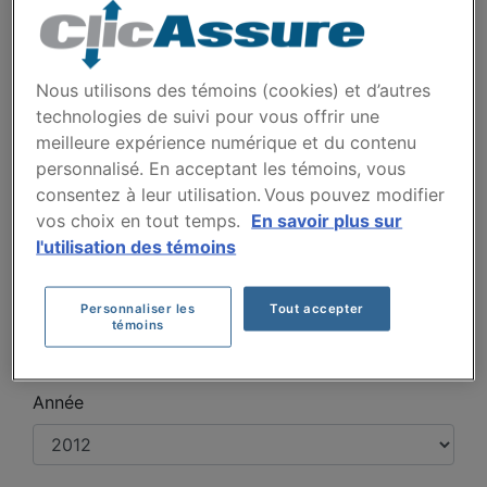
LIBERTY JET 2012
Nous utilisons des témoins (cookies) et d’autres
Voyez les primes payées par nos clients
technologies de suivi pour vous offrir une
pour leur assurance auto de marque JEEP
meilleure expérience numérique et du contenu
LIBERTY JET 2012
personnalisé. En acceptant les témoins, vous
consentez à leur utilisation. Vous pouvez modifier
vos choix en tout temps.
En savoir plus sur
Cliquez ici pour économiser sur votre
l'utilisation des témoins
assurance auto
Modèles disponibles
Personnaliser les
Tout accepter
témoins
Année