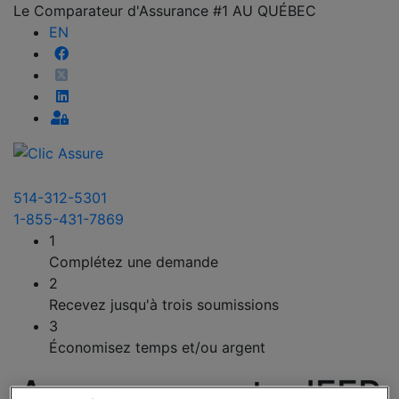
Le Comparateur d'Assurance #1 AU QUÉBEC
EN
514-312-5301
1-855-431-7869
1
Complétez une demande
2
Recevez jusqu'à trois soumissions
3
Économisez temps et/ou argent
Assurance auto JEEP