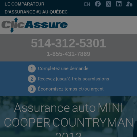
LE COMPARATEUR
EN
D'ASSURANCE #1 AU QUÉBEC
514-312-5301
1-855-431-7869
Complétez une demande
1
Recevez jusqu'à trois soumissions
2
Économisez temps et/ou argent
3
Assurance auto MINI
COOPER COUNTRYMAN