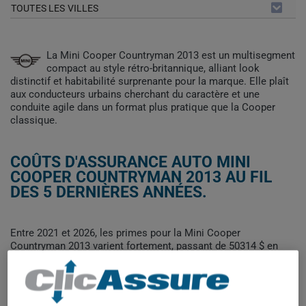
TOUTES LES VILLES
La Mini Cooper Countryman 2013 est un multisegment
compact au style rétro-britannique, alliant look
distinctif et habitabilité surprenante pour la marque. Elle plaît
aux conducteurs urbains cherchant du caractère et une
conduite agile dans un format plus pratique que la Cooper
classique.
COÛTS D'ASSURANCE AUTO MINI
COOPER COUNTRYMAN 2013 AU FIL
DES 5 DERNIÈRES ANNÉES.
Entre 2021 et 2026, les primes pour la Mini Cooper
Countryman 2013 varient fortement, passant de 50314 $ en
2021 à 572 $ en 2023, puis remontant progressivement jusqu'à
2119 $ en 2026. Cette volatilité suggère des données
ponctuelles atypiques plutôt qu'une tendance stable du
marché.