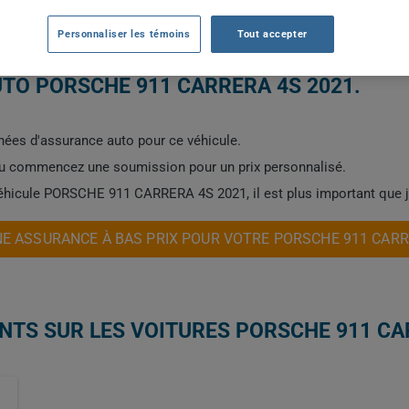
2021
TOUTES LES VIL
Personnaliser les témoins
Tout accepter
TO PORSCHE 911 CARRERA 4S 2021.
ées d'assurance auto pour ce véhicule.
ou commencez une soumission pour un prix personnalisé.
 véhicule PORSCHE 911 CARRERA 4S 2021, il est plus important que 
E ASSURANCE À BAS PRIX POUR VOTRE PORSCHE 911 CARR
NTS SUR LES VOITURES PORSCHE 911 CA