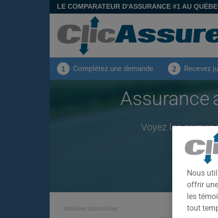
LE COMPARATEUR D'ASSURANCE #1 AU QUÉB
Complétez une demande
Recevez j
1
2
Assurance
Voyez les primes
Nous util
offrir u
les témoi
tout tem
Modèles disponibles