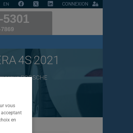
CONNEXION
EN
-5301
-7869
RA 4S 2021
de marque PORSCHE
our vous
n acceptant
choix en