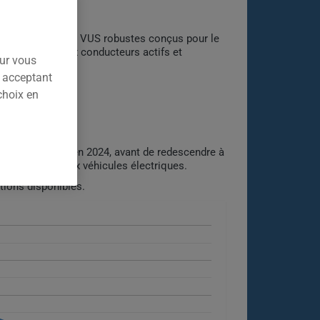
s camionnettes et VUS robustes conçus pour le
mium destiné aux conducteurs actifs et
our vous
n acceptant
choix en
ommet de 2937 $ en 2024, avant de redescendre à
paration liés aux véhicules électriques.
tions disponibles.