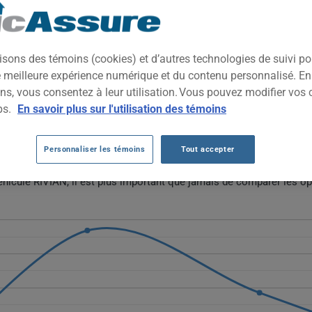
pécialisé dans les véhicules électriques d'aventure, notamment de
tion technologique, l'autonomie électrique et un positionnement pre
isons des témoins (cookies) et d’autres technologies de suivi p
ne meilleure expérience numérique et du contenu personnalisé. E
ns, vous consentez à leur utilisation. Vous pouvez modifier vos 
VIAN DEPUIS 2023.
ps.
En savoir plus sur l'utilisation des témoins
r les véhicules Rivian fluctuent, passant de 2037 $ en 2023 à un s
Personnaliser les témoins
Tout accepter
ion reflète la nouveauté de la marque et l'évolution des coûts de ré
éhicule RIVIAN, il est plus important que jamais de comparer les op