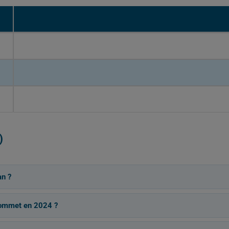
)
an ?
 sommet en 2024 ?