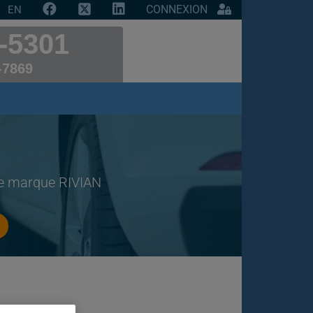
CONNEXION
EN
-5301
-7869
de marque RIVIAN