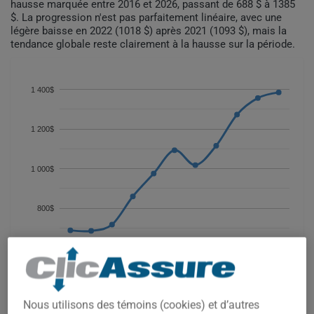
hausse marquée entre 2016 et 2026, passant de 688 $ à 1385
$. La progression n'est pas parfaitement linéaire, avec une
légère baisse en 2022 (1018 $) après 2021 (1093 $), mais la
tendance globale reste clairement à la hausse sur la période.
1 400$
1 200$
1 000$
800$
600$
2017
2019
2021
2023
2025
2016
2018
2020
2022
2024
2026
Nous utilisons des témoins (cookies) et d’autres