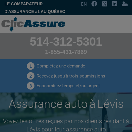
LE COMPARATEUR
EN
D'ASSURANCE #1 AU QUÉBEC
514-312-5301
1-855-431-7869
Complétez une demande
1
Recevez jusqu'à trois soumissions
2
Économisez temps et/ou argent
3
Assurance auto à Lévis
Voyez les offres reçues par nos clients résidant à
Lévis pour leur assurance auto