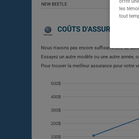
offrir u
NEW BEETLE
les témoi
tout tem
COÛTS D'ASSURANCE AU
Nous n'avons pas encore suffisamment de donn
Essayez un autre modèle ou une autre année, 
Pour trouver la meilleur assurance pour votre
500$
400$
300$
200$
100$