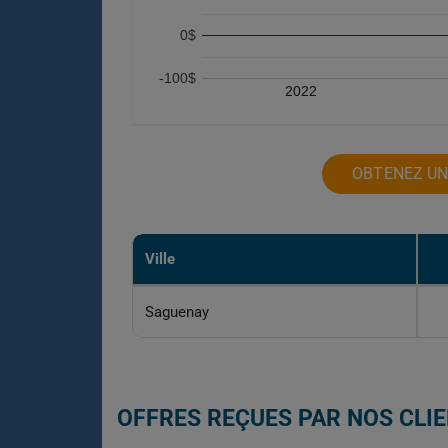
0$
-100$
2022
OBTENEZ UN
Ville
Saguenay
OFFRES REÇUES PAR NOS CLI