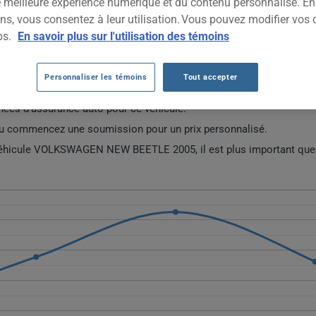
ne meilleure expérience numérique et du contenu personnalisé. E
2005
TOUTES LES VIL
ns, vous consentez à leur utilisation. Vous pouvez modifier vos 
ps.
En savoir plus sur l'utilisation des témoins
TO VOLKSWAGEN NEW BEETLE 2005 AU FI
Personnaliser les témoins
Tout accepter
ées d'assurance auto pour ce véhicule.
ou commencez une soumission pour un prix personnalisé.
 véhicule VOLKSWAGEN NEW BEETLE 2005, il est plus important que 