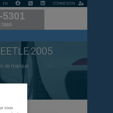
CONNEXION
EN
-5301
-7869
EETLE 2005
uto de marque
our vous