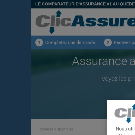
LE COMPARATEUR D'ASSURANCE #1 AU QUÉB
Complétez une demande
Recevez j
1
2
Assurance
Voyez les pr
Nous util
Modèles disponibles