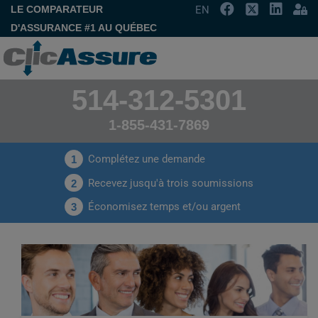
LE COMPARATEUR
EN
D'ASSURANCE #1 AU QUÉBEC
514-312-5301
1-855-431-7869
Complétez une demande
1
Recevez jusqu'à trois soumissions
2
Économisez temps et/ou argent
3