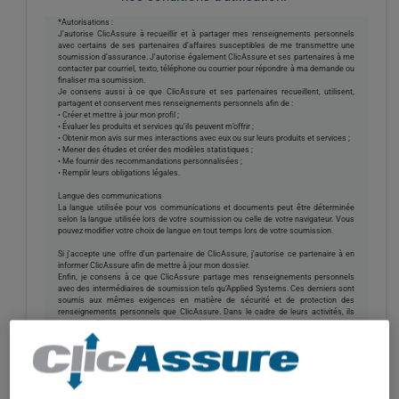
*Autorisations :
J’autorise ClicAssure à recueillir et à partager mes renseignements personnels
avec certains de ses partenaires d’affaires susceptibles de me transmettre une
soumission d’assurance. J'autorise également ClicAssure et ses partenaires à me
contacter par courriel, texto, téléphone ou courrier pour répondre à ma demande ou
finaliser ma soumission.
Je consens aussi à ce que ClicAssure et ses partenaires recueillent, utilisent,
partagent et conservent mes renseignements personnels afin de :
• Créer et mettre à jour mon profil ;
• Évaluer les produits et services qu'ils peuvent m’offrir ;
• Obtenir mon avis sur mes interactions avec eux ou sur leurs produits et services ;
• Mener des études et créer des modèles statistiques ;
• Me fournir des recommandations personnalisées ;
• Remplir leurs obligations légales.
Langue des communications
La langue utilisée pour vos communications et documents peut être déterminée
selon la langue utilisée lors de votre soumission ou celle de votre navigateur. Vous
pouvez modifier votre choix de langue en tout temps lors de votre soumission.
Si j'accepte une offre d'un partenaire de ClicAssure, j'autorise ce partenaire à en
informer ClicAssure afin de mettre à jour mon dossier.
Enfin, je consens à ce que ClicAssure partage mes renseignements personnels
avec des intermédiaires de soumission tels qu’Applied Systems. Ces derniers sont
soumis aux mêmes exigences en matière de sécurité et de protection des
renseignements personnels que ClicAssure. Dans le cadre de leurs activités, ils
peuvent utiliser et conserver certains de mes renseignements, entre autres pour
améliorer la performance, l'efficacité, la fiabilité et la sécurité de leurs produits.
Confidentialité
Utilisation des témoins