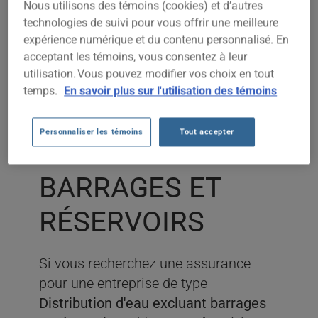
Nous utilisons des témoins (cookies) et d’autres
technologies de suivi pour vous offrir une meilleure
expérience numérique et du contenu personnalisé. En
ASSURANCE
acceptant les témoins, vous consentez à leur
utilisation. Vous pouvez modifier vos choix en tout
ENTREPRISE
temps.
En savoir plus sur l'utilisation des témoins
DISTRIBUTION
Personnaliser les témoins
Tout accepter
D'EAU EXCLUANT
BARRAGES ET
RÉSERVOIRS
Si vous recherchez une assurance
pour une entreprise de type
Distribution d'eau excluant barrages