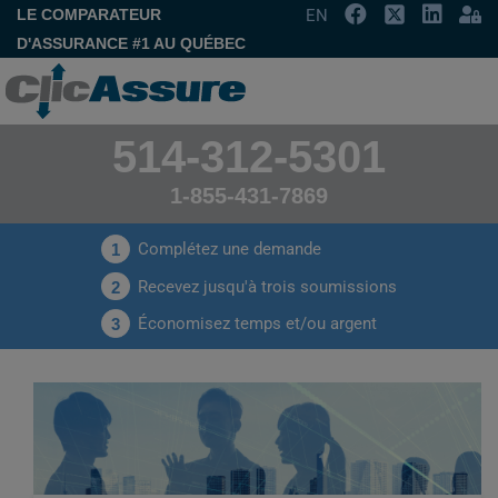
LE COMPARATEUR
EN
D'ASSURANCE #1 AU QUÉBEC
514-312-5301
1-855-431-7869
Complétez une demande
1
Recevez jusqu'à trois soumissions
2
Économisez temps et/ou argent
3