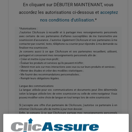
En cliquant sur DÉBUTER MAINTENANT, vous
accordez les autorisations ci-dessous et
acceptez
nos conditions d'utilisation
.*
*Autorisations :
J’autorise ClicAssure à recueillir et à partager mes renseignements personnels
avec certains de ses partenaires d’affaires susceptibles de me transmettre une
soumission d’assurance. J'autorise également ClicAssure et ses partenaires à me
contacter par courriel, texto, téléphone ou courrier pour répondre à ma demande ou
finaliser ma soumission.
Je consens aussi à ce que ClicAssure et ses partenaires recueillent, utilisent,
partagent et conservent mes renseignements personnels afin de :
• Créer et mettre à jour mon profil ;
• Évaluer les produits et services qu'ils peuvent m’offrir ;
• Obtenir mon avis sur mes interactions avec eux ou sur leurs produits et services ;
• Mener des études et créer des modèles statistiques ;
• Me fournir des recommandations personnalisées ;
• Remplir leurs obligations légales.
Langue des communications
La langue utilisée pour vos communications et documents peut être déterminée
selon la langue utilisée lors de votre soumission ou celle de votre navigateur. Vous
pouvez modifier votre choix de langue en tout temps lors de votre soumission.
Si j'accepte une offre d'un partenaire de ClicAssure, j'autorise ce partenaire à en
informer ClicAssure afin de mettre à jour mon dossier.
Enfin, je consens à ce que ClicAssure partage mes renseignements personnels
avec des intermédiaires de soumission tels qu’Applied Systems. Ces derniers sont
soumis aux mêmes exigences en matière de sécurité et de protection des
renseignements personnels que ClicAssure. Dans le cadre de leurs activités, ils
peuvent utiliser et conserver certains de mes renseignements, entre autres pour
améliorer la performance, l'efficacité, la fiabilité et la sécurité de leurs produits.