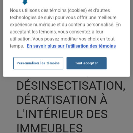
Confidentialité
Nous utilisons des témoins (cookies) et d’autres
Utilisation des témoins
technologies de suivi pour vous offrir une meilleure
expérience numérique et du contenu personnalisé. En
acceptant les témoins, vous consentez à leur
ASSURANCE
utilisation. Vous pouvez modifier vos choix en tout
temps.
En savoir plus sur l'utilisation des témoins
ENTREPRISE
Personnaliser les témoins
Tout accepter
FUMIGATION,
DÉSINSECTISATION,
DÉRATISATION À
L'INTÉRIEUR DES
IMMEUBLES