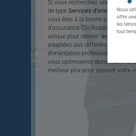
Si vous recherchez une assurance
Nous util
de type
Services d'orientation pr
offrir u
vous êtes à la bonne place !Grâ
les témoi
d'assurance ClicAssure, vous prof
tout tem
unique pour obtenir des
soumissi
adaptées aux différentes entrepri
d'orientation professionnelle.Avec 
vous optimiserez donc vos chance
meilleur prix pour assurer votre e