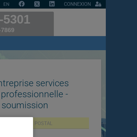
CONNEXION
EN
-5301
-7869
treprise services
 professionnelle -
 soumission