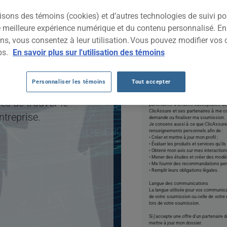
 pour une entreprise
DÉB
isons des témoins (cookies) et d’autres technologies de suivi p
ofessionnelle
et bien
ne meilleure expérience numérique et du contenu personnalisé. E
ce au comparateur
O
ns, vous consentez à leur utilisation. Vous pouvez modifier vos 
iterez d'un guichet
ps.
En savoir plus sur l'utilisation des témoins
ons d'assurance
En cliquant sur DÉ
ses de type Services
autorisations ci-dessou
Personnaliser les témoins
Tout accepter
cet outil gratuit,
*Autorisations :
J’autorise ClicAssure à recueillir 
s de trouver le
partenaires d’affaires susceptibles 
ClicAssure et ses partenaires à me co
ntreprise.
demande ou finaliser ma soumission.
Je consens aussi à ce que ClicAssure e
renseignements personnels afin de :
• Créer et mettre à jour mon profil ;
• Évaluer les produits et services qu'ils 
• Obtenir mon avis sur mes interactions
• Mener des études et créer des modèl
• Me fournir des recommandations per
• Remplir leurs obligations légales.
Langue des communications
La langue utilisée pour vos communica
de votre soumission ou celle de votre
lors de votre soumission.
Si j'accepte une offre d'un partenaire 
mettre à jour mon dossier.