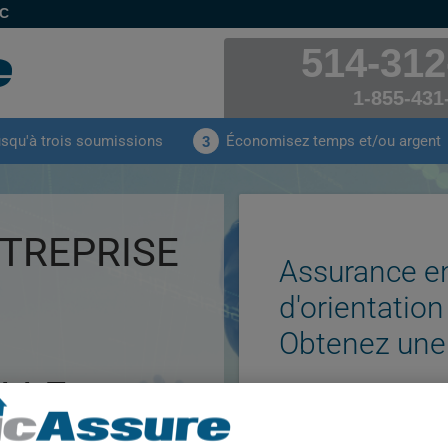
EC
514-312
1-855-431
usqu'à trois soumissions
Économisez temps et/ou argent
3
TREPRISE
Assurance en
d'orientation
Obtenez une
LLE