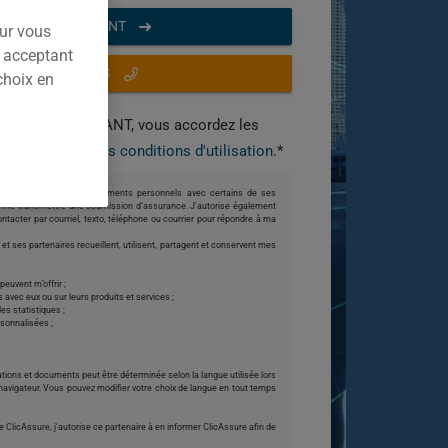
UTER MAINTENANT
our vous
n acceptant
U APPELEZ-NOUS
choix en
BUTER MAINTENANT, vous accordez les
s et
acceptez nos conditions d'utilisation
.*
et à partager mes renseignements personnels avec certains de ses
de me transmettre une soumission d’assurance. J'autorise également
ntacter par courriel, texto, téléphone ou courrier pour répondre à ma
t ses partenaires recueillent, utilisent, partagent et conservent mes
peuvent m’offrir ;
 avec eux ou sur leurs produits et services ;
es statistiques ;
sonnalisées ;
tions et documents peut être déterminée selon la langue utilisée lors
 navigateur. Vous pouvez modifier votre choix de langue en tout temps
de ClicAssure, j'autorise ce partenaire à en informer ClicAssure afin de