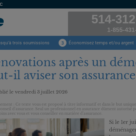
EC
514-312
1-855-431
usqu'à trois soumissions
Économisez temps et/ou argent
3
novations après un dém
ut-il aviser son assuranc
lié le
vendredi 3 juillet 2026
sement : Ce texte vous est proposé à titre informatif et dans le but unique
conseil d'assurance. Seul un professionnel en assurance dûment autorisé pe
oins avec vous et vous conseiller en matière d’assurance.
Si le 1er j
déménagem