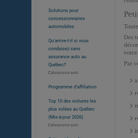
rénov
Solutions pour
Peti
concessionnaires
Toute
automobiles
Des t
Qu'arrive-t-il si vous
décor
conduisez sans
votre
assurance auto au
Par c
Québec?
Assurance auto
a
Programme d'affiliation
r
Top 10 des voitures les
m
plus volées au Québec
(Mis-à-jour 2026)
r
Assurance auto
i