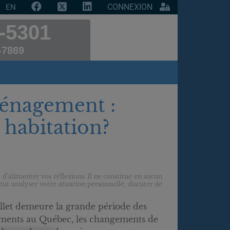
CONNEXION
EN
-5301
-7869
énagement :
e habitation?
 d’alimenter vos réflexions. Il ne constitue en aucun
ut analyser votre situation personnelle, discuter de
uillet demeure la grande période des
ents au Québec, les changements de