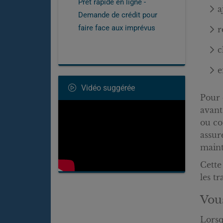
Prêt rapide en ligne -
a
Demande de crédit pour
faire face aux imprévus
r
c
e
Vidéo suggérée
Pour 
avant
ou co
assur
maint
Cette
les t
Vous
Lorsq