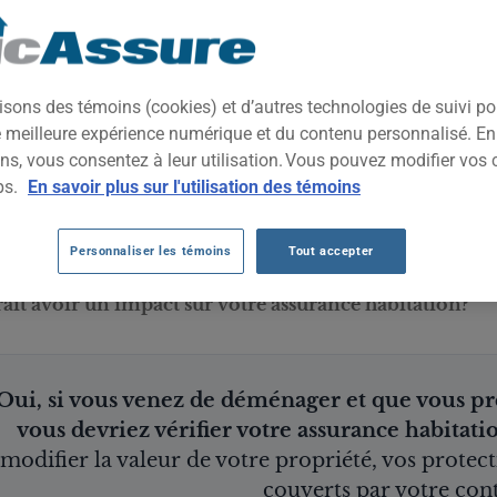
logement,
survenir to
installé, 
les rénovat
isons des témoins (cookies) et d’autres technologies de suivi p
Peinture, p
ne meilleure expérience numérique et du contenu personnalisé. E
sol, plombe
ns, vous consentez à leur utilisation. Vous pouvez modifier vos 
extérieurs 
ps.
En savoir plus sur l'utilisation des témoins
copropriéta
ée dans un nouveau chez-soi pour améliorer leur espac
Personnaliser les témoins
Tout accepter
avant de commencer vos travaux, une question importan
ait avoir un impact sur votre assurance habitation?
Oui, si vous venez de déménager et que vous pr
vous devriez vérifier votre assurance habitati
modifier la valeur de votre propriété, vos protect
couverts par votre cont