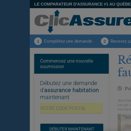
LE COMPARATEUR D'ASSURANCE #1 AU QUÉB
Complétez une demande
Recevez j
1
2
Ré
Commencez une nouvelle
soumission
fa
Débutez une demande
Pub
d'
assurance habitation
maintenant
Avertis
cas un 
vos bes
DÉBUTER MAINTENANT