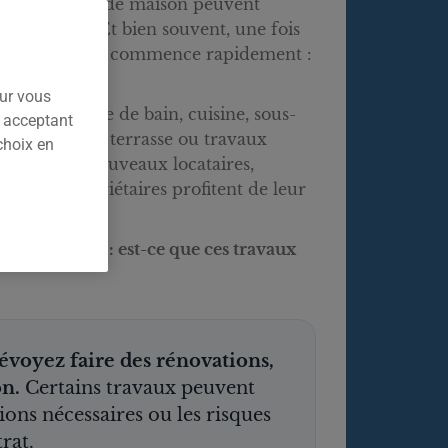
 de condo ou de maison peuvent
ute l’année. Et bien souvent, une fois
une autre étape commence rapidement :
ions.
our vous
lanchers, salle de bain, cuisine, sous-
n acceptant
rie, fenêtres, terrasse ou travaux
choix en
: plusieurs nouveaux locataires,
ires et propriétaires profitent de leur
e.
te se pose : est-ce que ces travaux
évoyez faire des rénovations,
on.
Certains travaux peuvent
ions nécessaires ou les risques
rat.