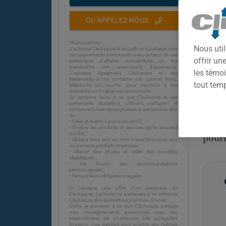
OU APPELEZ-NOUS
*Autorisations :
Nous util
J’autorise ClicAssure à recueillir et à partager mes
renseignements personnels avec certains de ses
offrir u
partenaires d’affaires susceptibles de me
transmettre une soumission d’assurance.
les témoi
J'autorise également ClicAssure et ses
partenaires à me contacter par courriel, texto,
tout tem
téléphone ou courrier pour répondre à ma
demande ou finaliser ma soumission.
Je consens aussi à ce que ClicAssure et ses
partenaires recueillent, utilisent, partagent et
arriv
conservent mes renseignements personnels afin
de :
• Créer et mettre à jour mon profil ;
Mais 
• Évaluer les produits et services qu'ils peuvent
m’offrir ;
pourr
• Obtenir mon avis sur mes interactions avec eux
ou sur leurs produits et services ;
• Mener des études et créer des modèles
statistiques ;
• Me fournir des recommandations
personnalisées ;
• Remplir leurs obligations légales.
Si j'accepte une offre d'un partenaire de
ClicAssure, j'autorise ce partenaire à en informer
ClicAssure afin de mettre à jour mon dossier.
Enfin, je consens à ce que ClicAssure partage
mes renseignements personnels avec des
intermédiaires de soumission tels qu’Applied
Systems. Ces derniers sont soumis aux mêmes