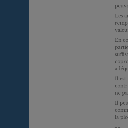
peuve
Les a
rempl
valeu
En co
parti
suffi
copro
adéqu
Il es
contr
ne pa
Il pe
comme
la pl