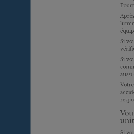
Pourt
Après
lumin
équip
Si vo
vérif
Si vo
comme
aussi
Votre
accid
respo
Vous
uni
Si vo