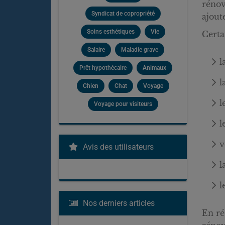
rénov
Syndicat de copropriété
ajout
Soins esthétiques
Vie
Certa
Salaire
Maladie grave
l
Prêt hypothécaire
Animaux
l
Chien
Chat
Voyage
l
Voyage pour visiteurs
l
v
Avis des utilisateurs
l
l
Nos derniers articles
En ré