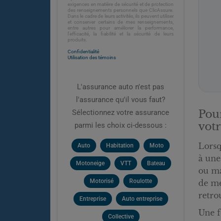
exigences en matière de sécurité et de protection
des renseignements personnels que ClicAssure.
Dans le cadre de leurs activités, ils peuvent utiliser
et conserver certains de mes renseignements,
entre autres pour améliorer la performance,
l'efficacité, la fiabilité et la sécurité de leurs
produits.
Confidentialité
Utilisation des témoins
L'assurance auto n'est pas
l'assurance qu'il vous faut?
Pou
Sélectionnez votre assurance
votr
parmi les choix ci-dessous :
Lorsq
Auto
Habitation
Moto
à une
Motoneige
VTT
Bateau
ou ma
Motorisé
Roulotte
de me
retro
Entreprise
Auto entreprise
Une f
Collective