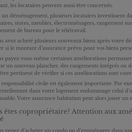
ant, les locataires peuvent aussi être concernés.
 un déménagement, plusieurs locataires investissent d
aires, stores, meubles, électroménagers, rangement sur
ement de bureau pour le télétravail.
us avez acheté plusieurs nouveaux biens après votre d
ier si le montant d’assurance prévu pour vos biens perso
us payez vous-même certaines améliorations permanente
 un nouveau plancher, des rangements intégrés ou des i
 être pertinent de vérifier si ces améliorations sont cou
 responsabilité civile est également importante. Par ex
entellement dans votre logement endommage celui d’un
nsable. Votre assurance habitation peut alors jouer un rô
 êtes copropriétaire? Attention aux amé
té
us venez d’acheter un condo ou d’emménager dans une 