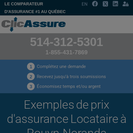
LE COMPARATEUR
EN
D'ASSURANCE #1 AU QUÉBEC
514-312-5301
1-855-431-7869
Complétez une demande
1
Recevez jusqu'à trois soumissions
2
Économisez temps et/ou argent
3
Exemples de prix
d'assurance Locataire à