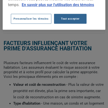
250$
temps.
En savoir plus sur l'utilisation des témoins
200$
Personnaliser les témoins
Tout accepter
2020
2023
2026
2022
2025
2021
2024
FACTEURS INFLUENÇANT VOTRE
PRIME D'ASSURANCE HABITATION
Plusieurs facteurs influencent le coût de votre assurance
habitation. Les assureurs évaluent le risque associé à votre
propriété et à votre profil pour calculer la prime appropriée.
Voici les principaux éléments pris en compte :
Valeur et coût de reconstruction
- Plus la valeur de votre
propriété est élevée, plus la prime sera importante, car
le coût de reconstruction en cas de sinistre augmente.
Type d'habitation
- Une maison, un condo et un logement