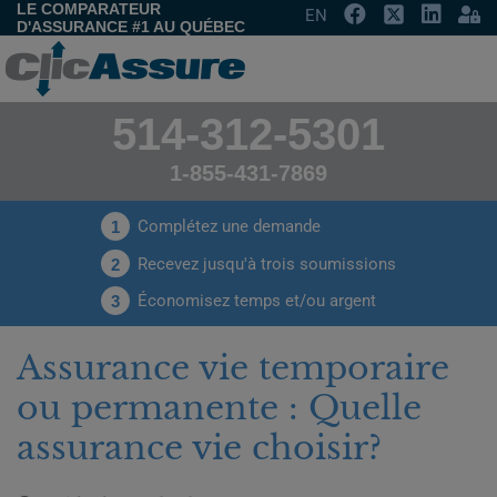
LE COMPARATEUR
EN
D'ASSURANCE #1 AU QUÉBEC
514-312-5301
1-855-431-7869
Complétez une demande
1
Recevez jusqu'à trois soumissions
2
Économisez temps et/ou argent
3
Assurance vie temporaire
ou permanente : Quelle
assurance vie choisir?