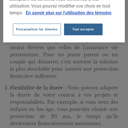
élevé.
utilisation. Vous pouvez modifier vos choix en tout
temps.
En savoir plus sur l'utilisation des témoins
Avantages de l’assurance vie temporaire
Personnaliser les témoins
Tout accepter
Coût initial plus bas
: Les primes de
l’assurance vie temporaire sont généralement
moins élevées que celles de l’assurance vie
permanente. Pour un jeune parent ou un
couple qui démarre, c’est souvent la solution
la plus abordable pour assurer une protection
financière suffisante.
Flexibilité de la durée
: Vous pouvez adapter
la durée de votre contrat à vos projets et
responsabilités. Par exemple, si vous avez des
enfants en bas âge, vous pourriez choisir une
protection de 20 ans, le temps qu’ils
deviennent financièrement autonomes.