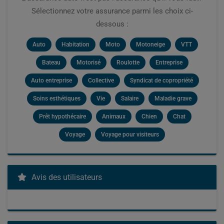
Sélectionnez votre assurance parmi les choix ci-
dessous :
Auto
Habitation
Moto
Motoneige
VTT
Bateau
Motorisé
Roulotte
Entreprise
Auto entreprise
Collective
Syndicat de copropriété
Soins esthétiques
Vie
Salaire
Maladie grave
Prêt hypothécaire
Animaux
Chien
Chat
Voyage
Voyage pour visiteurs
Avis des utilisateurs