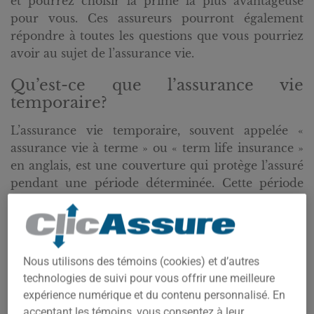
et pourrez choisir la prime la plus avantageuse
pour vous. Ces assureurs pourront également
répondre à toutes les questions que vous pourriez
avoir au sujet de l’assurance vie.
Qu’est-ce que l’assurance vie
temporaire?
L’assurance vie temporaire, souvent appelée «
assurance vie à terme » ou « term life insurance »
en anglais, est une couverture qui protège l’assuré
pendant une période déterminée. Cette période
peut varier en fonction du contrat, mais on
retrouve généralement des durées de 10, 20 ou 30
ans. Si l’assuré décède pendant la période couverte
par le contrat, le capital assuré est versé aux
Nous utilisons des témoins (cookies) et d’autres
bénéficiaires. Cependant, une fois le terme écoulé,
technologies de suivi pour vous offrir une meilleure
si l’assuré est encore en vie, la protection prend fin
expérience numérique et du contenu personnalisé. En
ou doit être renouvelée, souvent à un coût plus
acceptant les témoins, vous consentez à leur