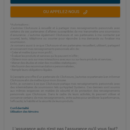
OU APPELEZ-NOUS
*Autorisations :
J’autorise ClicAssure à recueillir et à partager mes renseignements personnels avec
certains de ses partenaires d’affaires susceptibles de me transmettre une soumission
d’assurance. J'autorise également ClicAssure et ses partenaires à me contacter par
courriel, texto, téléphone ou courrier pour répondre à ma demande ou finaliser ma
soumission.
Je consens aussi à ce que ClicAssure et ses partenaires recueillent, utilisent, partagent
et conservent mes renseignements personnels afin de :
• Créer et mettre à jour mon profil ;
• Évaluer les produits et services qu'ils peuvent m’offrir ;
• Obtenir mon avis sur mes interactions avec eux ou sur leurs produits et services ;
• Mener des études et créer des modèles statistiques ;
• Me fournir des recommandations personnalisées ;
• Remplir leurs obligations légales.
Si j'accepte une offre d'un partenaire de ClicAssure, j'autorise ce partenaire à en informer
ClicAssure afin de mettre à jour mon dossier.
Enfin, je consens à ce que ClicAssure partage mes renseignements personnels avec
des intermédiaires de soumission tels qu’Applied Systems. Ces derniers sont soumis
aux mêmes exigences en matière de sécurité et de protection des renseignements
personnels que ClicAssure. Dans le cadre de leurs activités, ils peuvent utiliser et
conserver certains de mes renseignements, entre autres pour améliorer la performance,
l'efficacité, la fiabilité et la sécurité de leurs produits.
Confidentialité
Utilisation des témoins
L'assurance auto n'est pas l'assurance qu'il vous faut?