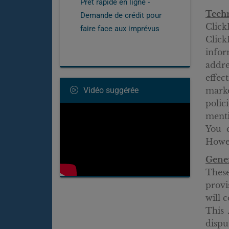
Prêt rapide en ligne -
Techn
Demande de crédit pour
Click
faire face aux imprévus
Click
infor
addre
effec
Vidéo suggérée
marke
polic
menti
You c
Howev
Gener
These
provi
will 
This 
dispu