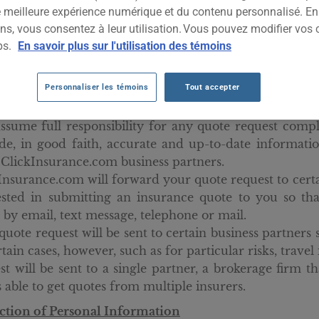
read them 
ne meilleure expérience numérique et du contenu personnalisé. E
ns, vous consentez à leur utilisation. Vous pouvez modifier vos 
you ackn
ps.
En savoir plus sur l'utilisation des témoins
agree to r
ClickInsur
these cond
Personnaliser les témoins
Tout accepter
e Request
ssume full responsibility for any quote request comp
de, in good faith, accurate and up-to-date informati
ClickInsurance.com business partners.
Insurance.com will forward your quote request to certa
ested in submitting an insurance quote to you so t
 by email, text message, telephone or mail.
quote request will be sent to certain business partners
rtain cases, however, such as for particular risks, trave
st will be sent to a single partner, a brokerage firm th
s able to get quotes from multiple insurers.
ction of Personal Information