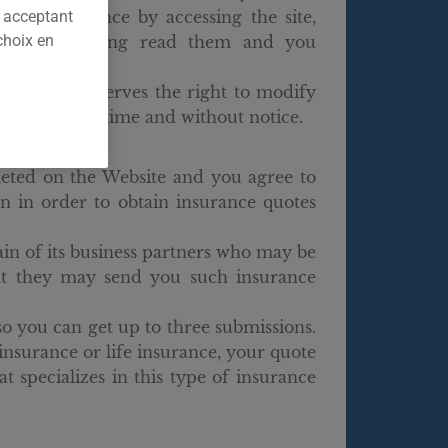
carefully since by accessing the site,
n acceptant
choix en
owledge having read them and you
espect them.
ance.com reserves the right to modify
itions at any time and without notice.
leted on the Website and you agree to
on in order to obtain insurance quotes
in of its business partners who may be
hat they may send you such insurance
 so you can get up to three submissions.
l insurance or life insurance, your quote
at specializes in this type of insurance