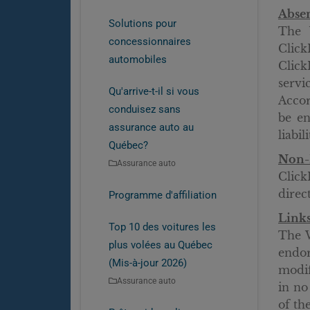
Absen
Solutions pour
The W
concessionnaires
Click
automobiles
Click
servic
Qu'arrive-t-il si vous
Accor
conduisez sans
be en
assurance auto au
liabi
Québec?
Non-L
Assurance auto
Click
direc
Programme d'affiliation
Links
Top 10 des voitures les
The W
plus volées au Québec
endor
(Mis-à-jour 2026)
modif
Assurance auto
in no
of th