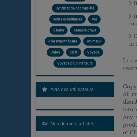
B
Syndicat de copropriété
I
Soins esthétiques
Vie
may
Salaire
Maladie grave
D
Prêt hypothécaire
Animaux
in 
Chien
Chat
Voyage
In ca
Voyage pour visiteurs
reser
Copy
Avis des utilisateurs
All i
distr
infor
Any u
Nos derniers articles
produ
of Cl