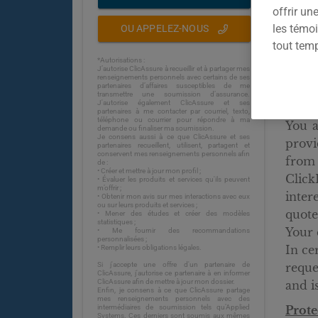
offrir u
les témoi
OU APPELEZ-NOUS
tout tem
*Autorisations :
J’autorise ClicAssure à recueillir et à partager mes
renseignements personnels avec certains de ses
partenaires d’affaires susceptibles de me
transmettre une soumission d’assurance.
J'autorise également ClicAssure et ses
Quot
partenaires à me contacter par courriel, texto,
téléphone ou courrier pour répondre à ma
You a
demande ou finaliser ma soumission.
Je consens aussi à ce que ClicAssure et ses
provi
partenaires recueillent, utilisent, partagent et
conservent mes renseignements personnels afin
from 
de :
• Créer et mettre à jour mon profil ;
Click
• Évaluer les produits et services qu'ils peuvent
m’offrir ;
inter
• Obtenir mon avis sur mes interactions avec eux
ou sur leurs produits et services ;
quote
• Mener des études et créer des modèles
statistiques ;
Your 
• Me fournir des recommandations
personnalisées ;
In ce
• Remplir leurs obligations légales.
Si j'accepte une offre d'un partenaire de
reque
ClicAssure, j'autorise ce partenaire à en informer
ClicAssure afin de mettre à jour mon dossier.
and i
Enfin, je consens à ce que ClicAssure partage
mes renseignements personnels avec des
intermédiaires de soumission tels qu’Applied
Prote
Systems. Ces derniers sont soumis aux mêmes