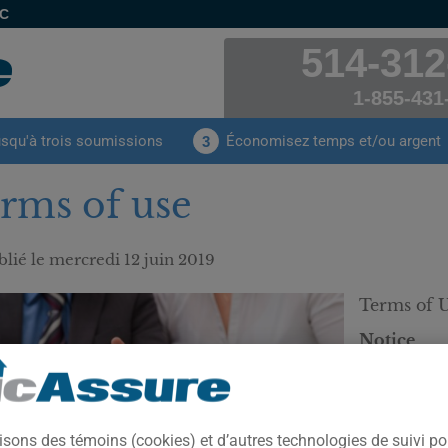
EC
514-312
1-855-431
usqu'à trois soumissions
Économisez temps et/ou argent
3
rms of use
lié le
mercredi 12 juin 2019
Terms of 
Notice
The follow
ClickInsur
applicat
insurance 
isons des témoins (cookies) et d’autres technologies de suivi p