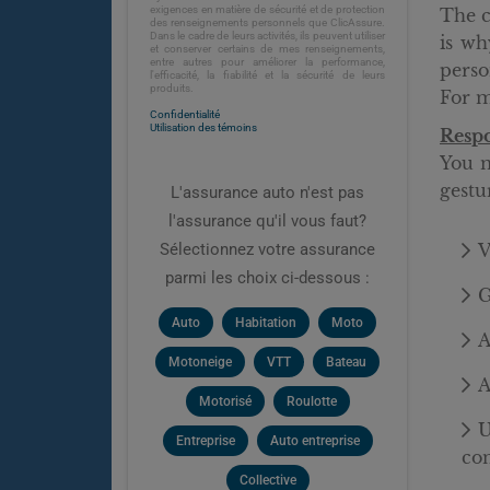
exigences en matière de sécurité et de protection
The c
des renseignements personnels que ClicAssure.
Dans le cadre de leurs activités, ils peuvent utiliser
is wh
et conserver certains de mes renseignements,
entre autres pour améliorer la performance,
perso
l'efficacité, la fiabilité et la sécurité de leurs
produits.
For m
Confidentialité
Utilisation des témoins
Respo
You m
gestu
L'assurance auto n'est pas
l'assurance qu'il vous faut?
Sélectionnez votre assurance
V
parmi les choix ci-dessous :
G
Auto
Habitation
Moto
A
Motoneige
VTT
Bateau
A
Motorisé
Roulotte
U
Entreprise
Auto entreprise
con
Collective