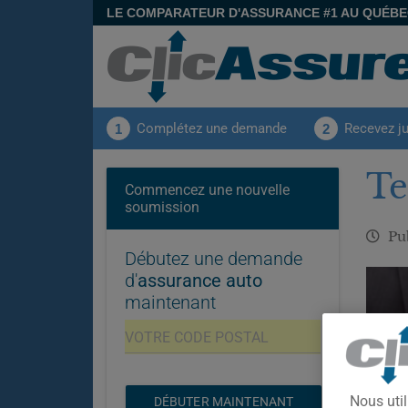
LE COMPARATEUR D'ASSURANCE #1 AU QUÉB
Complétez une demande
Recevez j
1
2
Te
Commencez une nouvelle
soumission
Pub
Débutez une demande
d'
assurance auto
maintenant
Nous util
DÉBUTER MAINTENANT