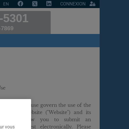
CONNEXION
EN
-5301
-7869
Use
ing terms of use govern the use of the
ance.com website ("Website") and its
ions that allow you to submit an
quote request electronically. Please
our vous