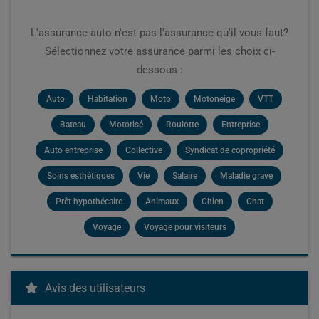
L'assurance auto n'est pas l'assurance qu'il vous faut?
Sélectionnez votre assurance parmi les choix ci-
dessous :
Auto
Habitation
Moto
Motoneige
VTT
Bateau
Motorisé
Roulotte
Entreprise
Auto entreprise
Collective
Syndicat de copropriété
Soins esthétiques
Vie
Salaire
Maladie grave
Prêt hypothécaire
Animaux
Chien
Chat
Voyage
Voyage pour visiteurs
Avis des utilisateurs