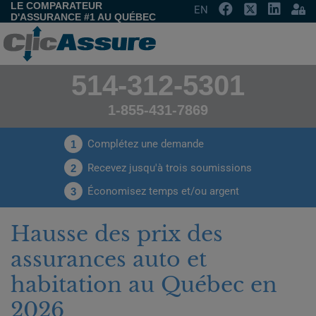
LE COMPARATEUR
EN
D'ASSURANCE #1 AU QUÉBEC
514-312-5301
1-855-431-7869
Complétez une demande
1
Recevez jusqu'à trois soumissions
2
Économisez temps et/ou argent
3
Hausse des prix des
assurances auto et
habitation au Québec en
2026