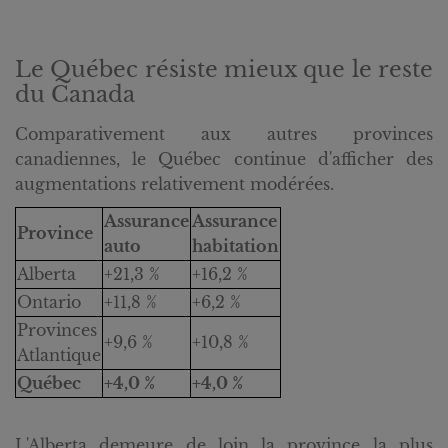
Le Québec résiste mieux que le reste
du Canada
Comparativement aux autres provinces
canadiennes, le Québec continue d'afficher des
augmentations relativement modérées.
Assurance
Assurance
Province
auto
habitation
Alberta
+21,3 %
+16,2 %
Ontario
+11,8 %
+6,2 %
Provinces
+9,6 %
+10,8 %
Atlantique
Québec
+4,0 %
+4,0 %
L'Alberta demeure de loin la province la plus