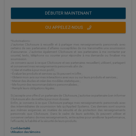
DÉBUTER MAINTENANT
OU APPELEZ-NOUS
*Autorisations :
J’autorise ClicAssure à recueillir et à partager mes renseignements personnels avec
certains de ses partenaires d’affaires susceptibles de me transmettre une soumission
d’assurance. J'autorise également ClicAssure et ses partenaires à me contacter par
courriel, texto, téléphone ou courrier pour répondre à ma demande ou finaliser ma
soumission.
Je consens aussi à ce que ClicAssure et ses partenaires recueillent, utilisent, partagent
et conservent mes renseignements personnels afin de :
• Créer et mettre à jour mon profil ;
• Évaluer les produits et services qu'ils peuvent m’offrir ;
• Obtenir mon avis sur mes interactions avec eux ou sur leurs produits et services ;
• Mener des études et créer des modèles statistiques ;
• Me fournir des recommandations personnalisées ;
• Remplir leurs obligations légales.
Si j'accepte une offre d'un partenaire de ClicAssure, j'autorise ce partenaire à en informer
ClicAssure afin de mettre à jour mon dossier.
Enfin, je consens à ce que ClicAssure partage mes renseignements personnels avec
des intermédiaires de soumission tels qu’Applied Systems. Ces derniers sont soumis
aux mêmes exigences en matière de sécurité et de protection des renseignements
personnels que ClicAssure. Dans le cadre de leurs activités, ils peuvent utiliser et
conserver certains de mes renseignements, entre autres pour améliorer la performance,
l'efficacité, la fiabilité et la sécurité de leurs produits.
Confidentialité
Utilisation des témoins