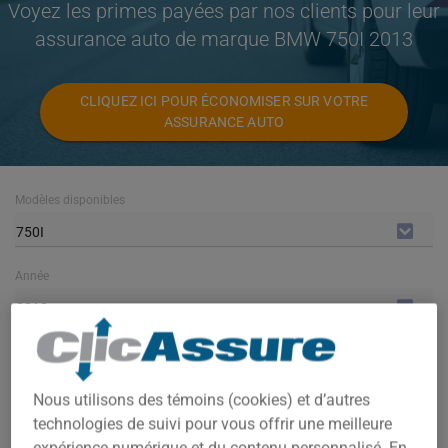
Voyez les primes payées par nos clients pour leur
assurance auto de marque BMW 750I 2013
CLIQUEZ ICI POUR ÉCONOMISER SUR VOTRE
ASSURANCE AUTO
Modèles disponibles
750I
Année
2013
Villes
TOUTES LES VILLES
Nous utilisons des témoins (cookies) et d’autres
technologies de suivi pour vous offrir une meilleure
expérience numérique et du contenu personnalisé. En