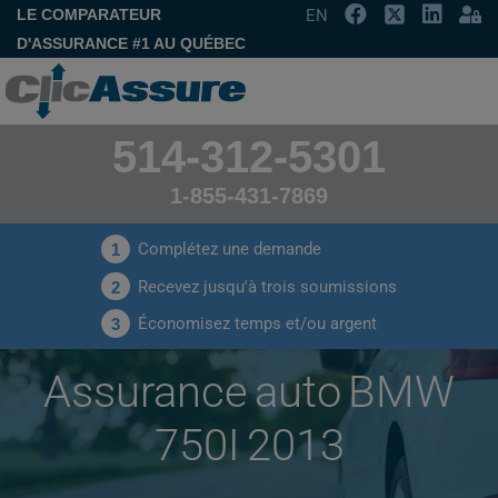
LE COMPARATEUR
EN
D'ASSURANCE #1 AU QUÉBEC
514-312-5301
1-855-431-7869
Complétez une demande
1
Recevez jusqu'à trois soumissions
2
Économisez temps et/ou argent
3
Assurance auto BMW
750I 2013