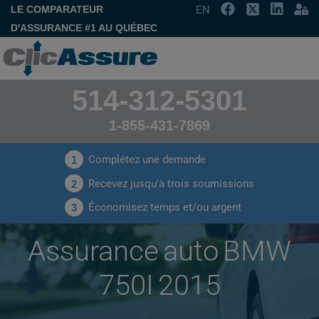
LE COMPARATEUR
EN
D'ASSURANCE #1 AU QUÉBEC
514-312-5301
1-855-431-7869
Complétez une demande
1
Recevez jusqu'à trois soumissions
2
Économisez temps et/ou argent
3
Assurance auto BMW
750I 2015