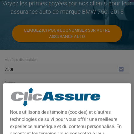
Voyez les primes payées par nos clients pour leur
assurance auto de marque BMW 750I 2015
CLIQUEZ ICI POUR ÉCONOMISER SUR VOTRE
ASSURANCE AUTO
Modèles disponibles
750I
Année
2015
Villes
Nous utilisons des témoins (cookies) et d’autres
TOUTES LES VILLES
technologies de suivi pour vous offrir une meilleure
expérience numérique et du contenu personnalisé. En
acceptant les témoins, vous consentez à leur