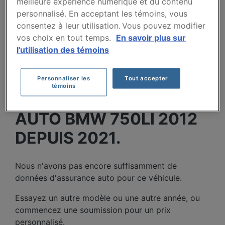
meilleure expérience numérique et du contenu
Villes
personnalisé. En acceptant les témoins, vous
consentez à leur utilisation. Vous pouvez modifier
vos choix en tout temps.
En savoir plus sur
l'utilisation des témoins
Personnaliser les
Tout accepter
témoins
COÛTS D'ASSURANCE
AUTO BMW 750LI 2012
DEPUIS 2021.
Nous n'avons pas encore suffisamment de
données d'assurance auto pour ce véhicule.
Essayez un autre modèle ou une autre année, ou
commencez une soumission pour un prix
personnalisé.