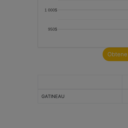
1 000$
950$
Obtenez
Ville
GATINEAU