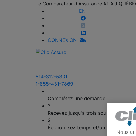
Le Comparateur d'Assurance #1 AU QUÉB
EN
CONNEXION
514-312-5301
1-855-431-7869
1
Complétez une demande
2
Recevez jusqu'à trois soumissions
3
Économisez temps et/ou argent
Nous uti