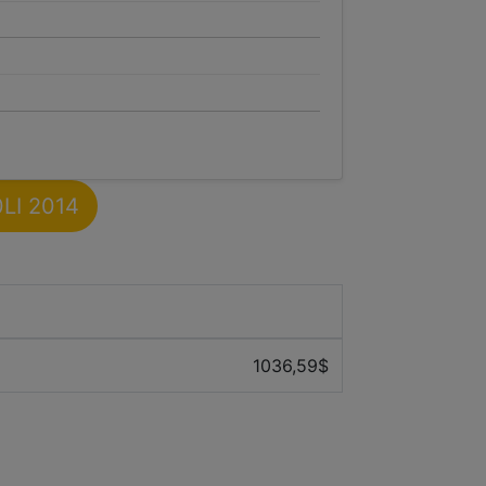
0LI 2014
Prix ​​moyen des 12 derniers mois
1036,59$