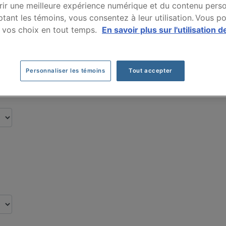
rance auto BMW 750LI
rir une meilleure expérience numérique et du contenu perso
tant les témoins, vous consentez à leur utilisation. Vous p
 vos choix en tout temps.
En savoir plus sur l'utilisation d
s par nos clients pour leur assurance auto d
Personnaliser les témoins
Tout accepter
Cliquez ici pour économiser sur votre assurance auto