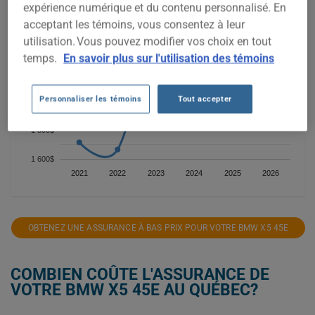
expérience numérique et du contenu personnalisé. En
2 600$
acceptant les témoins, vous consentez à leur
utilisation. Vous pouvez modifier vos choix en tout
2 400$
temps.
En savoir plus sur l'utilisation des témoins
2 200$
Personnaliser les témoins
Tout accepter
2 000$
1 800$
1 600$
2021
2022
2023
2024
2025
2026
OBTENEZ UNE ASSURANCE À BAS PRIX POUR VOTRE BMW X5 45E
COMBIEN COÛTE L'ASSURANCE DE
VOTRE BMW X5 45E AU QUÉBEC?