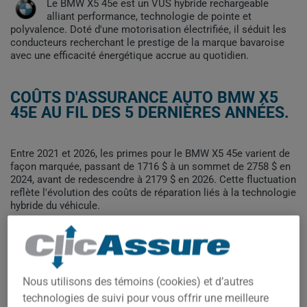
Le BMW X5 45e est un VUS hybride rechargeable
alliant performance, technologie de pointe et
polyvalence. Doté d'une motorisation électrifiée, il séduit les
conducteurs recherchant le prestige de la marque bavaroise
avec une efficacité énergétique accrue au quotidien.
COÛTS D'ASSURANCE AUTO BMW X5
45E AU FIL DES 5 DERNIÈRES ANNÉES.
Entre 2021 et 2026, les primes pour le BMW X5 45e varient de
façon marquée, passant de 1716 $ à un sommet de 2758 $ en
2024, avant de redescendre à 2179 $ en 2026. Cette fluctuation
reflète l'évolution des coûts de réparation liés à la technologie
hybride du véhicule.
Pour trouver la meilleur assurance pour votre véhicule BMW
X5 45E, il est plus important que jamais de comparer les
options disponibles.
Nous utilisons des témoins (cookies) et d’autres
2 800$
technologies de suivi pour vous offrir une meilleure