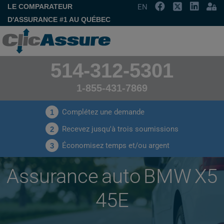
LE COMPARATEUR
EN
D'ASSURANCE #1 AU QUÉBEC
514-312-5301
1-855-431-7869
Complétez une demande
1
Recevez jusqu'à trois soumissions
2
Économisez temps et/ou argent
3
Assurance auto BMW X5
45E