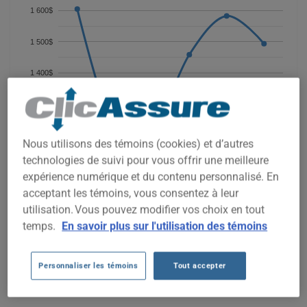
1 600$
1 500$
1 400$
1 300$
1 200$
Nous utilisons des témoins (cookies) et d’autres
technologies de suivi pour vous offrir une meilleure
2021
2022
2023
2024
2025
2026
expérience numérique et du contenu personnalisé. En
acceptant les témoins, vous consentez à leur
utilisation. Vous pouvez modifier vos choix en tout
OBTENEZ UNE ASSURANCE À BAS PRIX POUR VOTRE CHEVROLET
temps.
En savoir plus sur l'utilisation des témoins
COMBIEN COÛTE L'ASSURANCE DE
Personnaliser les témoins
Tout accepter
VOTRE CHEVROLET AU QUÉBEC?