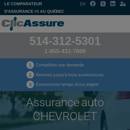
LE COMPARATEUR
EN
D'ASSURANCE #1 AU QUÉBEC
514-312-5301
1-855-431-7869
Complétez une demande
1
Recevez jusqu'à trois soumissions
2
Économisez temps et/ou argent
3
Assurance auto
CHEVROLET