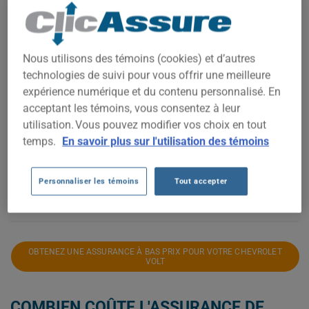
2 250$
2 000$
Nous utilisons des témoins (cookies) et d’autres
technologies de suivi pour vous offrir une meilleure
1 750$
expérience numérique et du contenu personnalisé. En
acceptant les témoins, vous consentez à leur
1 500$
utilisation. Vous pouvez modifier vos choix en tout
temps.
En savoir plus sur l'utilisation des témoins
1 250$
1 000$
Personnaliser les témoins
Tout accepter
2021
2022
2023
2024
2025
2026
OBTENEZ UNE ASSURANCE À BAS PRIX POUR VOTRE CHEVROLET
VOLT
COMBIEN COÛTE L'ASSURANCE DE