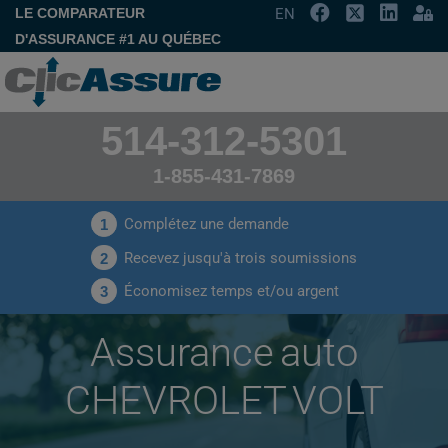
LE COMPARATEUR
EN
D'ASSURANCE #1 AU QUÉBEC
514-312-5301
1-855-431-7869
Complétez une demande
1
Recevez jusqu'à trois soumissions
2
Économisez temps et/ou argent
3
Assurance auto
CHEVROLET VOLT