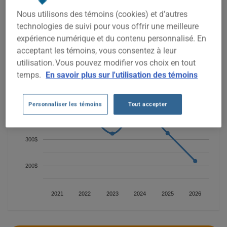
Pour trouver la meilleur assurance pour votre véhicule
Nous utilisons des témoins (cookies) et d’autres
CHEVROLET EXPRESS 1500, il est plus important que jamais
technologies de suivi pour vous offrir une meilleure
de comparer les options disponibles.
expérience numérique et du contenu personnalisé. En
acceptant les témoins, vous consentez à leur
600$
utilisation. Vous pouvez modifier vos choix en tout
temps.
En savoir plus sur l'utilisation des témoins
500$
Personnaliser les témoins
Tout accepter
400$
300$
200$
2021
2022
2023
2024
2025
2026