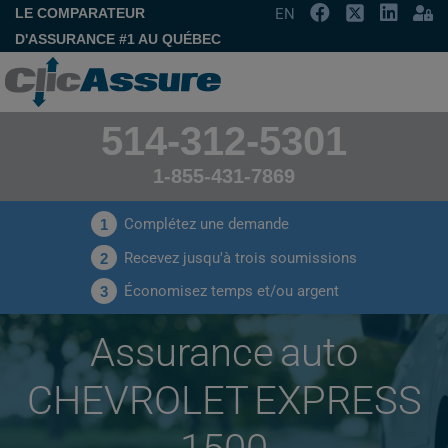
LE COMPARATEUR
EN
D'ASSURANCE #1 AU QUÉBEC
514-312-5301
1-855-431-7869
Complétez une demande
1
Recevez jusqu'à trois soumissions
2
Économisez temps et/ou argent
3
Assurance auto
CHEVROLET EXPRESS