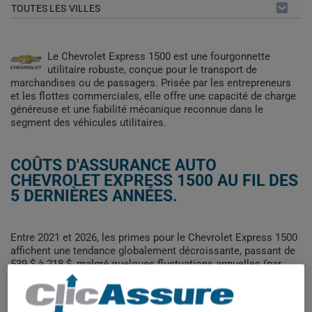
TOUTES LES VILLES
Le Chevrolet Express 1500 est une fourgonnette
utilitaire robuste, conçue pour le transport de
marchandises ou de passagers. Prisée par les entrepreneurs
et les flottes commerciales, elle offre une capacité de charge
généreuse et une fiabilité mécanique reconnue dans le
segment des véhicules utilitaires.
COÛTS D'ASSURANCE AUTO
CHEVROLET EXPRESS 1500 AU FIL DES
5 DERNIÈRES ANNÉES.
Entre 2021 et 2026, les primes pour le Chevrolet Express 1500
affichent une tendance globalement décroissante, passant de
539 $ à 218 $, malgré quelques fluctuations annuelles (par
exemple une remontée à 421 $ en 2024). Cette baisse générale
peut refléter une évolution du profil de risque associé à ce
véhicule utilitaire.