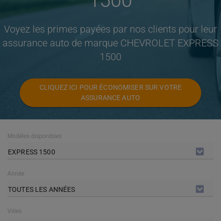
1500
Voyez les primes payées par nos clients pour leur
assurance auto de marque CHEVROLET EXPRESS
1500
CLIQUEZ ICI POUR ÉCONOMISER SUR VOTRE
ASSURANCE AUTO
Modèles disponibles
EXPRESS 1500
Année
TOUTES LES ANNÉES
Villes