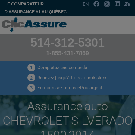
LE COMPARATEUR
EN
D'ASSURANCE #1 AU QUÉBEC
514-312-5301
1-855-431-7869
Complétez une demande
1
Recevez jusqu'à trois soumissions
2
Économisez temps et/ou argent
3
Assurance auto
CHEVROLET SILVERADO