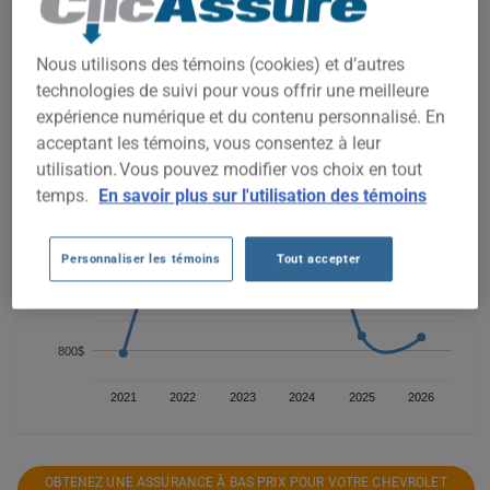
CHEVROLET SILVERADO 1500 2014, il est plus important que
jamais de comparer les options disponibles.
Nous utilisons des témoins (cookies) et d’autres
technologies de suivi pour vous offrir une meilleure
1 600$
expérience numérique et du contenu personnalisé. En
acceptant les témoins, vous consentez à leur
utilisation. Vous pouvez modifier vos choix en tout
1 400$
temps.
En savoir plus sur l'utilisation des témoins
1 200$
Personnaliser les témoins
Tout accepter
1 000$
800$
2021
2022
2023
2024
2025
2026
OBTENEZ UNE ASSURANCE À BAS PRIX POUR VOTRE CHEVROLET