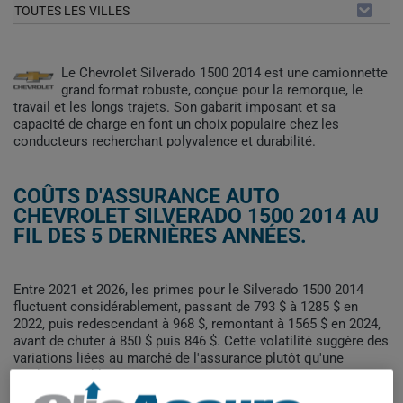
TOUTES LES VILLES
Le Chevrolet Silverado 1500 2014 est une camionnette
grand format robuste, conçue pour la remorque, le
travail et les longs trajets. Son gabarit imposant et sa
capacité de charge en font un choix populaire chez les
conducteurs recherchant polyvalence et durabilité.
COÛTS D'ASSURANCE AUTO
CHEVROLET SILVERADO 1500 2014 AU
FIL DES 5 DERNIÈRES ANNÉES.
Entre 2021 et 2026, les primes pour le Silverado 1500 2014
fluctuent considérablement, passant de 793 $ à 1285 $ en
2022, puis redescendant à 968 $, remontant à 1565 $ en 2024,
avant de chuter à 850 $ puis 846 $. Cette volatilité suggère des
variations liées au marché de l'assurance plutôt qu'une
tendance stable.
Pour trouver la meilleur assurance pour votre véhicule