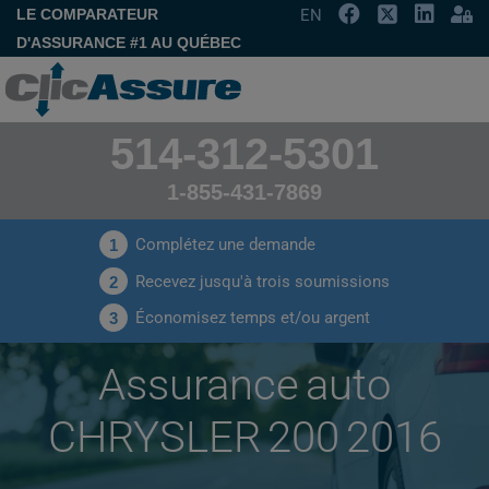
LE COMPARATEUR
EN
D'ASSURANCE #1 AU QUÉBEC
514-312-5301
1-855-431-7869
Complétez une demande
1
Recevez jusqu'à trois soumissions
2
Économisez temps et/ou argent
3
Assurance auto
CHRYSLER 200 2016