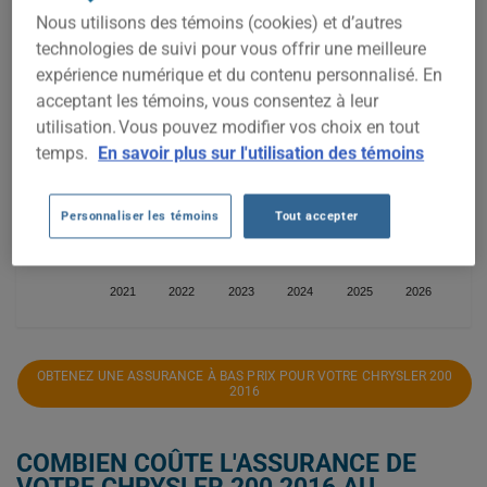
Nous utilisons des témoins (cookies) et d’autres
1 600$
technologies de suivi pour vous offrir une meilleure
expérience numérique et du contenu personnalisé. En
1 400$
acceptant les témoins, vous consentez à leur
utilisation. Vous pouvez modifier vos choix en tout
1 200$
temps.
En savoir plus sur l'utilisation des témoins
1 000$
Personnaliser les témoins
Tout accepter
800$
2021
2022
2023
2024
2025
2026
OBTENEZ UNE ASSURANCE À BAS PRIX POUR VOTRE CHRYSLER 200
2016
COMBIEN COÛTE L'ASSURANCE DE