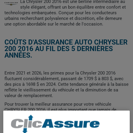
La Chrysler 200 2016 est une berline intermédiaire au
style élégant, offrant un bon équilibre entre confort et
technologies embarquées. Conçue pour les conducteurs
urbains recherchant polyvalence et discrétion, elle demeure
une option abordable sur le marché de l'occasion.
COÛTS D'ASSURANCE AUTO CHRYSLER
200 2016 AU FIL DES 5 DERNIÈRES
ANNÉES.
Entre 2021 et 2026, les primes pour la Chrysler 200 2016
fluctuent considérablement, passant de 1709 $ à 803 $, avec
des pics à 1698 $ en 2024. Cette tendance générale à la baisse
reflète le vieillissement du véhicule et la diminution de sa
valeur de remplacement.
Pour trouver la meilleur assurance pour votre véhicule
CHRYSLER 200 2016, il est plus important que jamais de
comparer les options disponibles.
1 800$