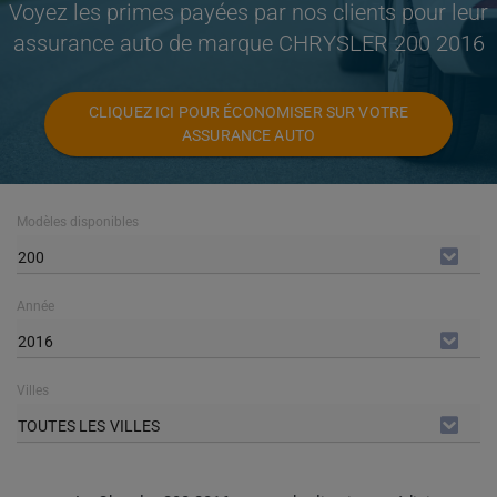
Voyez les primes payées par nos clients pour leur
assurance auto de marque CHRYSLER 200 2016
CLIQUEZ ICI POUR ÉCONOMISER SUR VOTRE
ASSURANCE AUTO
Modèles disponibles
200
Année
2016
Villes
TOUTES LES VILLES