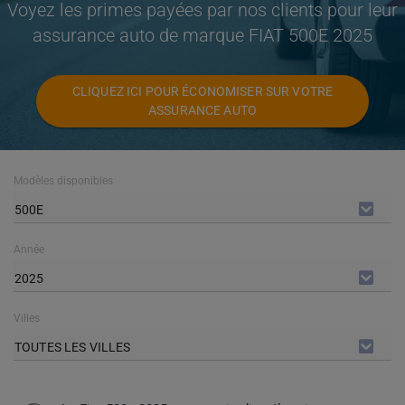
Voyez les primes payées par nos clients pour leur
assurance auto de marque FIAT 500E 2025
CLIQUEZ ICI POUR ÉCONOMISER SUR VOTRE
ASSURANCE AUTO
Modèles disponibles
500E
Année
2025
Villes
TOUTES LES VILLES