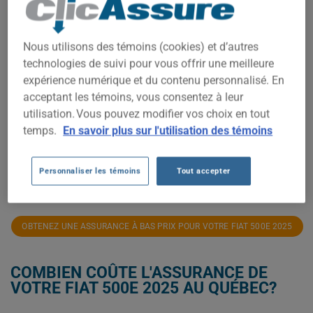
1 600$
Nous utilisons des témoins (cookies) et d’autres
technologies de suivi pour vous offrir une meilleure
1 500$
expérience numérique et du contenu personnalisé. En
acceptant les témoins, vous consentez à leur
utilisation. Vous pouvez modifier vos choix en tout
1 400$
temps.
En savoir plus sur l'utilisation des témoins
1 300$
Personnaliser les témoins
Tout accepter
2025
2026
OBTENEZ UNE ASSURANCE À BAS PRIX POUR VOTRE FIAT 500E 2025
COMBIEN COÛTE L'ASSURANCE DE
VOTRE FIAT 500E 2025 AU QUÉBEC?