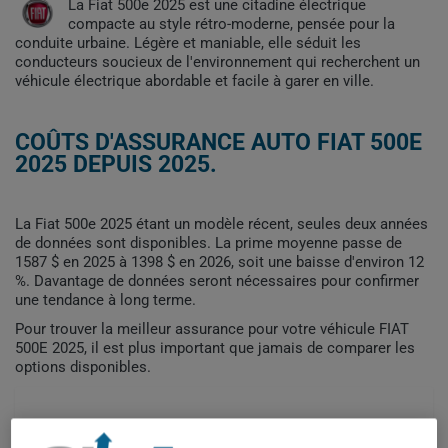
La Fiat 500e 2025 est une citadine électrique
compacte au style rétro-moderne, pensée pour la
conduite urbaine. Légère et maniable, elle séduit les
conducteurs soucieux de l'environnement qui recherchent un
véhicule électrique abordable et facile à garer en ville.
COÛTS D'ASSURANCE AUTO FIAT 500E
2025 DEPUIS 2025.
La Fiat 500e 2025 étant un modèle récent, seules deux années
de données sont disponibles. La prime moyenne passe de
1587 $ en 2025 à 1398 $ en 2026, soit une baisse d'environ 12
%. Davantage de données seront nécessaires pour confirmer
une tendance à long terme.
Pour trouver la meilleur assurance pour votre véhicule FIAT
500E 2025, il est plus important que jamais de comparer les
options disponibles.