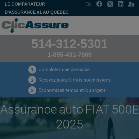
LE COMPARATEUR
EN
D'ASSURANCE #1 AU QUÉBEC
514-312-5301
1-855-431-7869
Complétez une demande
1
Recevez jusqu'à trois soumissions
2
Économisez temps et/ou argent
3
Assurance auto FIAT 500E
2025