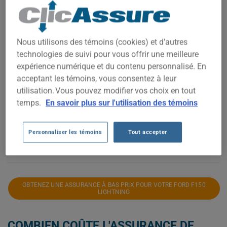
3 000$
2 800$
Nous utilisons des témoins (cookies) et d’autres
2 600$
technologies de suivi pour vous offrir une meilleure
expérience numérique et du contenu personnalisé. En
2 400$
acceptant les témoins, vous consentez à leur
2 200$
utilisation. Vous pouvez modifier vos choix en tout
temps.
En savoir plus sur l'utilisation des témoins
2 000$
1 800$
Personnaliser les témoins
Tout accepter
2022
2023
2024
2025
2026
OBTENEZ UNE ASSURANCE À BAS PRIX POUR VOTRE FORD F150
LIGHTNING
COMBIEN COÛTE L'ASSURANCE DE