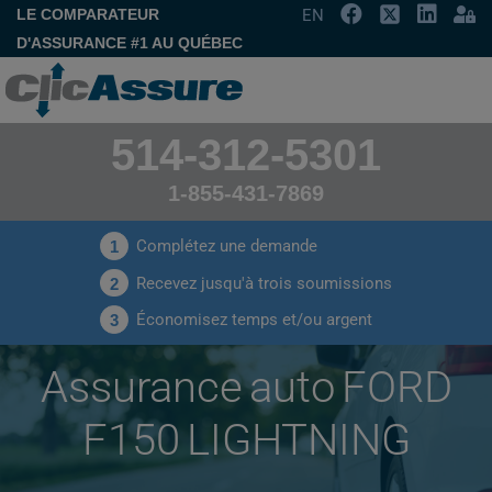
LE COMPARATEUR
EN
D'ASSURANCE #1 AU QUÉBEC
514-312-5301
1-855-431-7869
Complétez une demande
1
Recevez jusqu'à trois soumissions
2
Économisez temps et/ou argent
3
Assurance auto FORD
F150 LIGHTNING