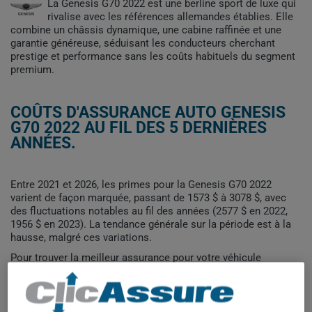
La Genesis G70 2022 est une berline sport de luxe qui
rivalise avec les références allemandes établies. Elle
combine un châssis dynamique, une cabine raffinée et une
garantie généreuse, séduisant les conducteurs cherchant
prestige et performance sans les coûts habituels du segment
premium.
COÛTS D'ASSURANCE AUTO GENESIS
G70 2022 AU FIL DES 5 DERNIÈRES
ANNÉES.
Entre 2021 et 2026, les primes pour la Genesis G70 2022
varient de façon marquée, passant de 1573 $ à 3078 $, avec
des fluctuations notables au fil des années (2577 $ en 2022,
1956 $ en 2023). La tendance générale sur la période est à la
hausse, malgré ces variations.
Pour trouver la meilleur assurance pour votre véhicule
GENESIS G70 2022, il est plus important que jamais de
comparer les options disponibles.