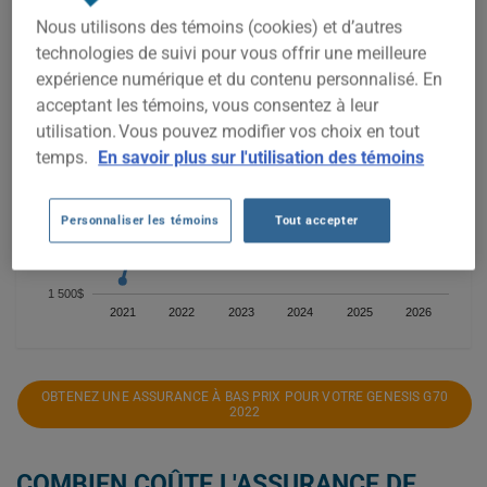
Nous utilisons des témoins (cookies) et d’autres
3 000$
technologies de suivi pour vous offrir une meilleure
expérience numérique et du contenu personnalisé. En
acceptant les témoins, vous consentez à leur
2 500$
utilisation. Vous pouvez modifier vos choix en tout
temps.
En savoir plus sur l'utilisation des témoins
2 000$
Personnaliser les témoins
Tout accepter
1 500$
2021
2022
2023
2024
2025
2026
OBTENEZ UNE ASSURANCE À BAS PRIX POUR VOTRE GENESIS G70
2022
COMBIEN COÛTE L'ASSURANCE DE