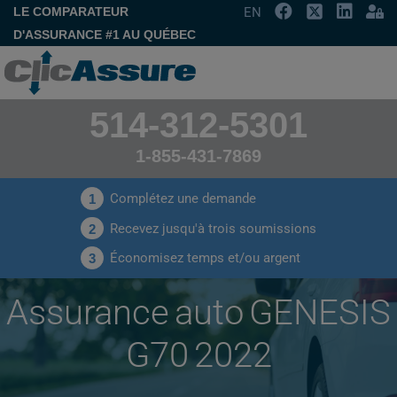
LE COMPARATEUR
EN
D'ASSURANCE #1 AU QUÉBEC
514-312-5301
1-855-431-7869
Complétez une demande
1
Recevez jusqu'à trois soumissions
2
Économisez temps et/ou argent
3
Assurance auto GENESIS
G70 2022