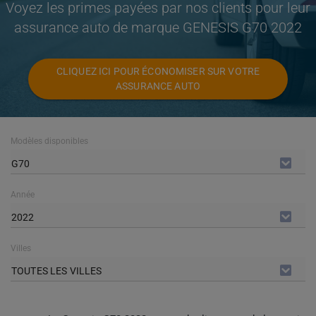
Voyez les primes payées par nos clients pour leur
assurance auto de marque GENESIS G70 2022
CLIQUEZ ICI POUR ÉCONOMISER SUR VOTRE
ASSURANCE AUTO
Modèles disponibles
G70
Année
2022
Villes
TOUTES LES VILLES