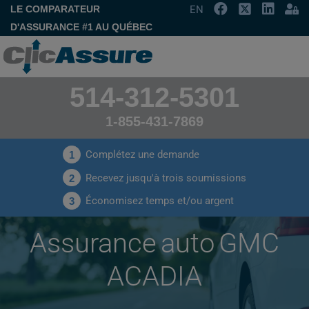
LE COMPARATEUR
EN
D'ASSURANCE #1 AU QUÉBEC
514-312-5301
1-855-431-7869
Complétez une demande
1
Recevez jusqu'à trois soumissions
2
Économisez temps et/ou argent
3
Assurance auto GMC
ACADIA