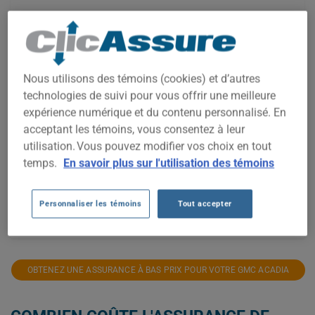
1 800$
1 600$
Nous utilisons des témoins (cookies) et d’autres
technologies de suivi pour vous offrir une meilleure
1 400$
expérience numérique et du contenu personnalisé. En
acceptant les témoins, vous consentez à leur
1 200$
utilisation. Vous pouvez modifier vos choix en tout
temps.
En savoir plus sur l'utilisation des témoins
1 000$
Personnaliser les témoins
Tout accepter
800$
2021
2022
2023
2024
2025
2026
OBTENEZ UNE ASSURANCE À BAS PRIX POUR VOTRE GMC ACADIA