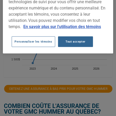
technologies de suivi pour vous offrir une meilleure
4 000$
expérience numérique et du contenu personnalisé. En
3 500$
acceptant les témoins, vous consentez à leur
utilisation. Vous pouvez modifier vos choix en tout
3 000$
temps.
En savoir plus sur l'utilisation des témoins
2 500$
Personnaliser les témoins
Tout accepter
2 000$
1 500$
2023
2024
2025
2026
OBTENEZ UNE ASSURANCE À BAS PRIX POUR VOTRE GMC HUMMER
COMBIEN COÛTE L'ASSURANCE DE
VOTRE GMC HUMMER AU QUÉBEC?