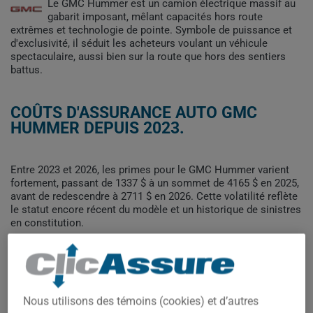
Le GMC Hummer est un camion électrique massif au
gabarit imposant, mêlant capacités hors route
extrêmes et technologie de pointe. Symbole de puissance et
d'exclusivité, il séduit les acheteurs voulant un véhicule
spectaculaire, aussi bien sur la route que hors des sentiers
battus.
COÛTS D'ASSURANCE AUTO GMC
HUMMER DEPUIS 2023.
Entre 2023 et 2026, les primes pour le GMC Hummer varient
fortement, passant de 1337 $ à un sommet de 4165 $ en 2025,
avant de redescendre à 2711 $ en 2026. Cette volatilité reflète
le statut encore récent du modèle et un historique de sinistres
en constitution.
Pour trouver la meilleur assurance pour votre véhicule GMC
HUMMER, il est plus important que jamais de comparer les
options disponibles.
Nous utilisons des témoins (cookies) et d’autres