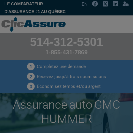
LE COMPARATEUR
EN
D'ASSURANCE #1 AU QUÉBEC
514-312-5301
1-855-431-7869
Complétez une demande
1
Recevez jusqu'à trois soumissions
2
Économisez temps et/ou argent
3
Assurance auto GMC
HUMMER