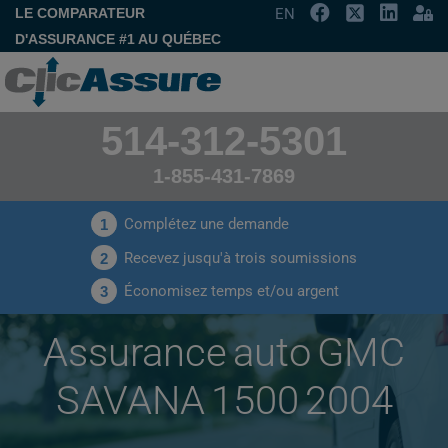
LE COMPARATEUR
EN
D'ASSURANCE #1 AU QUÉBEC
514-312-5301
1-855-431-7869
Complétez une demande
1
Recevez jusqu'à trois soumissions
2
Économisez temps et/ou argent
3
Assurance auto GMC
SAVANA 1500 2004