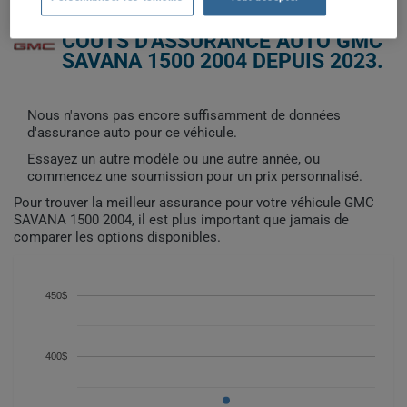
COÛTS D'ASSURANCE AUTO GMC
SAVANA 1500 2004 DEPUIS 2023.
Nous n'avons pas encore suffisamment de données
d'assurance auto pour ce véhicule.
Essayez un autre modèle ou une autre année, ou
commencez une soumission pour un prix personnalisé.
Pour trouver la meilleur assurance pour votre véhicule GMC
SAVANA 1500 2004, il est plus important que jamais de
comparer les options disponibles.
450$
400$