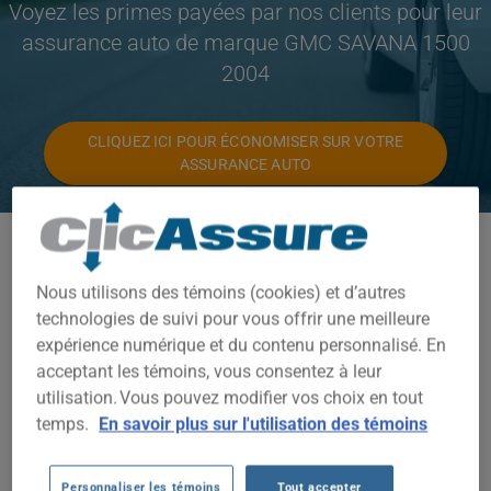
Voyez les primes payées par nos clients pour leur
assurance auto de marque GMC SAVANA 1500
2004
CLIQUEZ ICI POUR ÉCONOMISER SUR VOTRE
ASSURANCE AUTO
Modèles disponibles
SAVANA 1500
Nous utilisons des témoins (cookies) et d’autres
technologies de suivi pour vous offrir une meilleure
Année
expérience numérique et du contenu personnalisé. En
2004
acceptant les témoins, vous consentez à leur
utilisation. Vous pouvez modifier vos choix en tout
Villes
temps.
En savoir plus sur l'utilisation des témoins
TOUTES LES VILLES
Personnaliser les témoins
Tout accepter