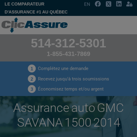
LE COMPARATEUR
EN
D'ASSURANCE #1 AU QUÉBEC
514-312-5301
1-855-431-7869
Complétez une demande
1
Recevez jusqu'à trois soumissions
2
Économisez temps et/ou argent
3
Assurance auto GMC
SAVANA 1500 2014