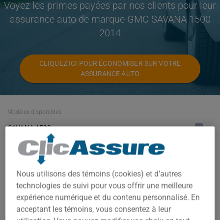
Voyez les primes payées par nos clients pour leur
assurance auto de marque GMC SAVANA 1500
2014
CLIQUEZ ICI POUR ÉCONOMISER SUR VOTRE
ASSURANCE AUTO
Modèles disponibles
SAVANA 1500
Année
2014
Nous utilisons des témoins (cookies) et d’autres
technologies de suivi pour vous offrir une meilleure
Villes
expérience numérique et du contenu personnalisé. En
TOUTES LES VILLES
acceptant les témoins, vous consentez à leur