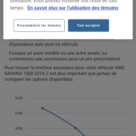
utilisation. Vous pouvez modifier vos choix en tout
temps.
En savoir plus sur l'utilisation des témoins
COÛTS D'ASSURANCE AUTO GMC
SAVANA 1500 2014 DEPUIS 2022.
Personnaliser les témoins
Tout accepter
Nous n'avons pas encore suffisamment de données
d'assurance auto pour ce véhicule.
Essayez un autre modèle ou une autre année, ou
commencez une soumission pour un prix personnalisé.
Pour trouver la meilleur assurance pour votre véhicule GMC
SAVANA 1500 2014, il est plus important que jamais de
comparer les options disponibles.
600$
500$
400$