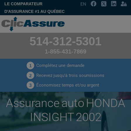
LE COMPARATEUR
EN
D'ASSURANCE #1 AU QUÉBEC
514-312-5301
1-855-431-7869
Complétez une demande
1
Recevez jusqu'à trois soumissions
2
Économisez temps et/ou argent
3
Assurance auto HONDA
INSIGHT 2002