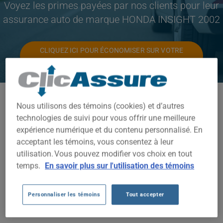
Voyez les primes payées par nos clients pour leur
assurance auto de marque HONDA INSIGHT 2002
CLIQUEZ ICI POUR ÉCONOMISER SUR VOTRE
ASSURANCE AUTO
Modèles disponibles
Nous utilisons des témoins (cookies) et d’autres
INSIGHT
technologies de suivi pour vous offrir une meilleure
expérience numérique et du contenu personnalisé. En
Année
acceptant les témoins, vous consentez à leur
utilisation. Vous pouvez modifier vos choix en tout
2002
temps.
En savoir plus sur l'utilisation des témoins
Villes
TOUTES LES VILLES
Personnaliser les témoins
Tout accepter